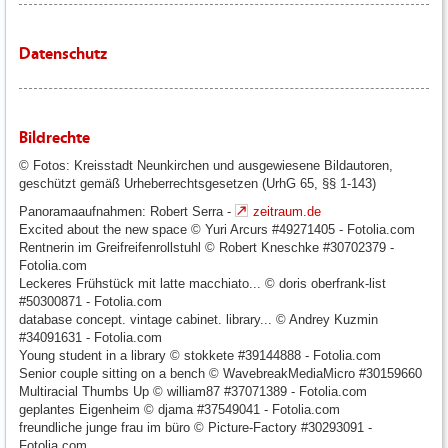
Datenschutz
Bildrechte
© Fotos: Kreisstadt Neunkirchen und ausgewiesene Bildautoren,
geschützt gemäß Urheberrechtsgesetzen (UrhG 65, §§ 1-143)
Panoramaaufnahmen: Robert Serra -
zeitraum.de
Excited about the new space © Yuri Arcurs #49271405 - Fotolia.com
Rentnerin im Greifreifenrollstuhl © Robert Kneschke #30702379 -
Fotolia.com
Leckeres Frühstück mit latte macchiato... © doris oberfrank-list
#50300871 - Fotolia.com
database concept. vintage cabinet. library... © Andrey Kuzmin
#34091631 - Fotolia.com
Young student in a library © stokkete #39144888 - Fotolia.com
Senior couple sitting on a bench © WavebreakMediaMicro #30159660
Multiracial Thumbs Up © william87 #37071389 - Fotolia.com
geplantes Eigenheim © djama #37549041 - Fotolia.com
freundliche junge frau im büro © Picture-Factory #30293091 -
Fotolia.com