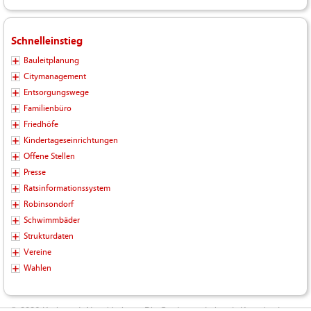
Schnelleinstieg
Bauleitplanung
Citymanagement
Entsorgungswege
Familienbüro
Friedhöfe
Kindertageseinrichtungen
Offene Stellen
Presse
Ratsinformationssystem
Robinsondorf
Schwimmbäder
Strukturdaten
Vereine
Wahlen
© 2026 Kreisstadt Neunkirchen - Die Stadt zum Leben |
Kontakt
|