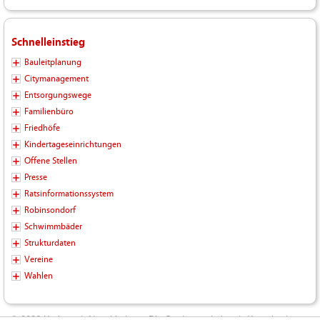
Schnelleinstieg
Bauleitplanung
Citymanagement
Entsorgungswege
Familienbüro
Friedhöfe
Kindertageseinrichtungen
Offene Stellen
Presse
Ratsinformationssystem
Robinsondorf
Schwimmbäder
Strukturdaten
Vereine
Wahlen
© 2026 Kreisstadt Neunkirchen - Die Stadt zum Leben |
Kontakt
|