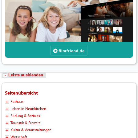
Leiste ausblenden
Seitenübersicht
Rathaus
Leben in Neunkirchen
Bildung & Soziales
Touristik & Freizeit
Kultur & Veranstaltungen
Wirtschaft