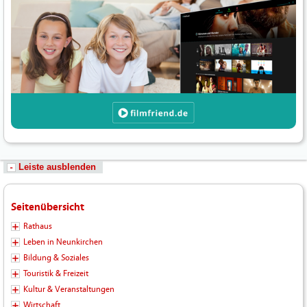
Leiste ausblenden
Seitenübersicht
Rathaus
Leben in Neunkirchen
Bildung & Soziales
Touristik & Freizeit
Kultur & Veranstaltungen
Wirtschaft