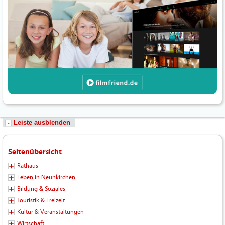
Leiste ausblenden
Seitenübersicht
Rathaus
Leben in Neunkirchen
Bildung & Soziales
Touristik & Freizeit
Kultur & Veranstaltungen
Wirtschaft