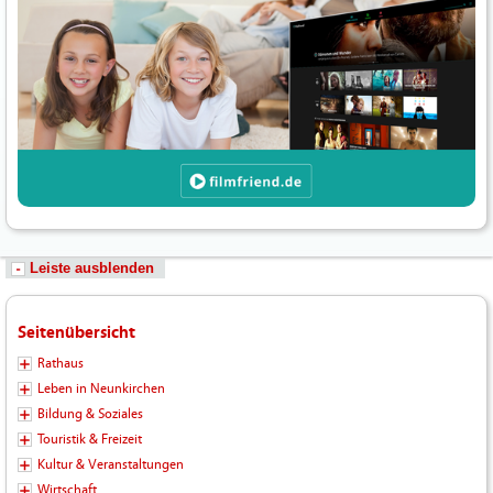
Leiste ausblenden
Seitenübersicht
Rathaus
Leben in Neunkirchen
Bildung & Soziales
Touristik & Freizeit
Kultur & Veranstaltungen
Wirtschaft