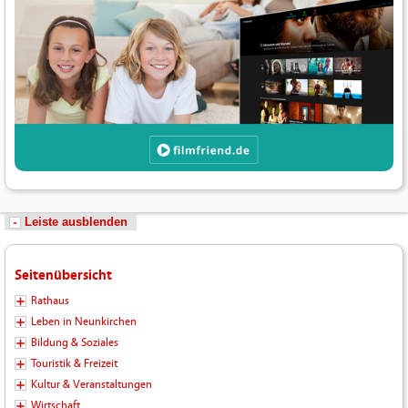
Leiste ausblenden
Seitenübersicht
Rathaus
Leben in Neunkirchen
Bildung & Soziales
Touristik & Freizeit
Kultur & Veranstaltungen
Wirtschaft