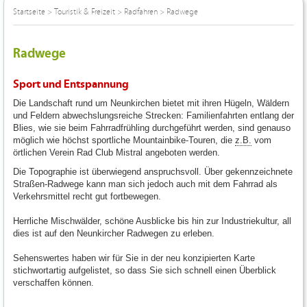
Startseite
>
Touristik & Freizeit
>
Radfahren
>
Radwege
Radwege
Sport und Entspannung
Die Landschaft rund um Neunkirchen bietet mit ihren Hügeln, Wäldern
und Feldern abwechslungsreiche Strecken: Familienfahrten entlang der
Blies, wie sie beim Fahrradfrühling durchgeführt werden, sind genauso
möglich wie höchst sportliche Mountainbike-Touren, die
z.B.
vom
örtlichen Verein Rad Club Mistral angeboten werden.
Die Topographie ist überwiegend anspruchsvoll. Über gekennzeichnete
Straßen-Radwege kann man sich jedoch auch mit dem Fahrrad als
Verkehrsmittel recht gut fortbewegen.
Herrliche Mischwälder, schöne Ausblicke bis hin zur Industriekultur, all
dies ist auf den Neunkircher Radwegen zu erleben.
Sehenswertes haben wir für Sie in der neu konzipierten Karte
stichwortartig aufgelistet, so dass Sie sich schnell einen Überblick
verschaffen können.