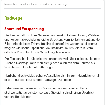
Startseite
>
Touristik & Freizeit
>
Radfahren
>
Radwege
Radwege
Sport und Entspannung
Die Landschaft rund um Neunkirchen bietet mit ihren Hügeln, Wäldern
und Feldern abwechslungsreiche Strecken: Familienfahrten entlang der
Blies, wie sie beim Fahrradfrühling durchgeführt werden, sind genauso
möglich wie höchst sportliche Mountainbike-Touren, die
z.B.
vom
örtlichen Verein Rad Club Mistral angeboten werden.
Die Topographie ist überwiegend anspruchsvoll. Über gekennzeichnete
Straßen-Radwege kann man sich jedoch auch mit dem Fahrrad als
Verkehrsmittel recht gut fortbewegen.
Herrliche Mischwälder, schöne Ausblicke bis hin zur Industriekultur, all
dies ist auf den Neunkircher Radwegen zu erleben.
Sehenswertes haben wir für Sie in der neu konzipierten Karte
stichwortartig aufgelistet, so dass Sie sich schnell einen Überblick
verschaffen können.