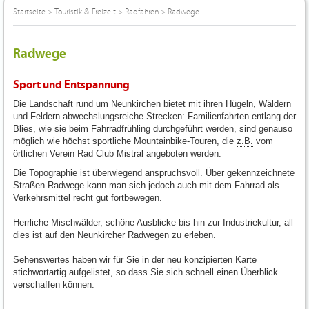
Startseite
>
Touristik & Freizeit
>
Radfahren
>
Radwege
Radwege
Sport und Entspannung
Die Landschaft rund um Neunkirchen bietet mit ihren Hügeln, Wäldern
und Feldern abwechslungsreiche Strecken: Familienfahrten entlang der
Blies, wie sie beim Fahrradfrühling durchgeführt werden, sind genauso
möglich wie höchst sportliche Mountainbike-Touren, die
z.B.
vom
örtlichen Verein Rad Club Mistral angeboten werden.
Die Topographie ist überwiegend anspruchsvoll. Über gekennzeichnete
Straßen-Radwege kann man sich jedoch auch mit dem Fahrrad als
Verkehrsmittel recht gut fortbewegen.
Herrliche Mischwälder, schöne Ausblicke bis hin zur Industriekultur, all
dies ist auf den Neunkircher Radwegen zu erleben.
Sehenswertes haben wir für Sie in der neu konzipierten Karte
stichwortartig aufgelistet, so dass Sie sich schnell einen Überblick
verschaffen können.