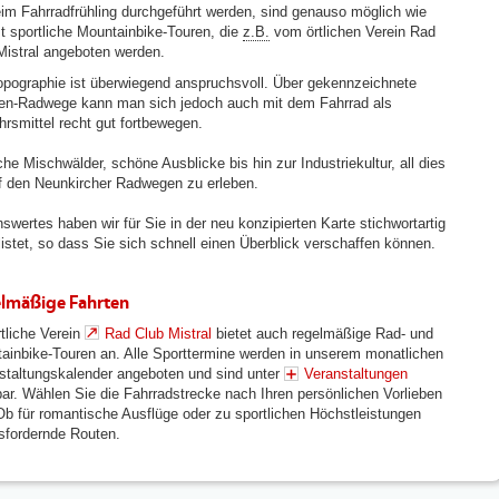
eim Fahrradfrühling durchgeführt werden, sind genauso möglich wie
t sportliche Mountainbike-Touren, die
z.B.
vom örtlichen Verein Rad
Mistral angeboten werden.
opographie ist überwiegend anspruchsvoll. Über gekennzeichnete
en-Radwege kann man sich jedoch auch mit dem Fahrrad als
hrsmittel recht gut fortbewegen.
che Mischwälder, schöne Ausblicke bis hin zur Industriekultur, all dies
uf den Neunkircher Radwegen zu erleben.
swertes haben wir für Sie in der neu konzipierten Karte stichwortartig
listet, so dass Sie sich schnell einen Überblick verschaffen können.
lmäßige Fahrten
rtliche Verein
Rad Club Mistral
bietet auch regelmäßige Rad- und
ainbike-Touren an. Alle Sporttermine werden in unserem monatlichen
staltungskalender angeboten und sind unter
Veranstaltungen
bar. Wählen Sie die Fahrradstrecke nach Ihren persönlichen Vorlieben
Ob für romantische Ausflüge oder zu sportlichen Höchstleistungen
sfordernde Routen.