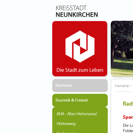
Startseite
Startseite
>
Touristik & Freizeit
Rad
AHA - Altes Hüttenareal
Spor
Hüttenweg
Die L
Felde