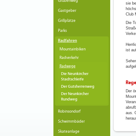
Grubenweg
sie b
höchs
Gastgeber
Club 
Grillplätze
Die T
Straß
Parks
Verke
Radfahren
Herrli
Mountainbiken
ist a
Radverkehr
Sehen
Radwege
aufge
Die Neunkircher
Stadtschleife
Rege
Der Gutsherrenweg
Der ö
Der Neunkircher
Mount
Rundweg
Veran
abruf
Robinsondorf
aus. 
herau
Schwimmbäder
Skateanlage