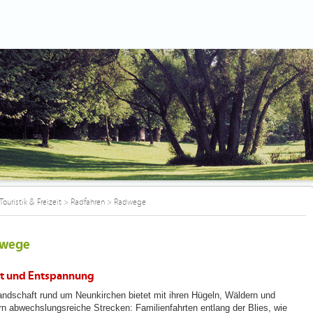
Touristik & Freizeit
>
Radfahren
>
Radwege
wege
t und Entspannung
andschaft rund um Neunkirchen bietet mit ihren Hügeln, Wäldern und
rn abwechslungsreiche Strecken: Familienfahrten entlang der Blies, wie