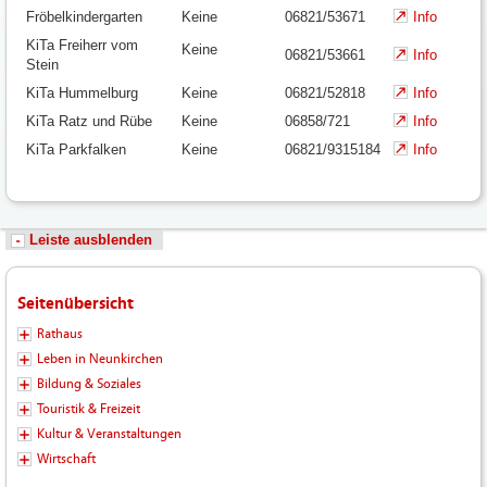
Fröbelkindergarten
Keine
06821/53671
Info
KiTa Freiherr vom
Keine
06821/53661
Info
Stein
KiTa Hummelburg
Keine
06821/52818
Info
KiTa Ratz und Rübe
Keine
06858/721
Info
KiTa Parkfalken
Keine
06821/9315184
Info
Leiste ausblenden
Seitenübersicht
Rathaus
Leben in Neunkirchen
Bildung & Soziales
Touristik & Freizeit
Kultur & Veranstaltungen
Wirtschaft