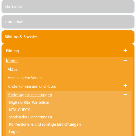
Startseite
zum Inhalt
Bildung & Soziales
Bildung
Kinder
Aktuell
Hinein in den Verein
Kinderkommission und -büro
Kindertageseinrichtungen
Digitale Kita-Warteliste
KITA-CHECK
Städtische Einrichtungen
Konfessionelle und sonstige Einrichtungen
Login