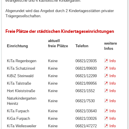
evangelische und 4 katholische Kindergärten.
Abgerundet wird das Angebot durch 2 Kindertagesstätten privater
Trägergesellschaften.
Freie Plätze der städtischen Kindertageseinrichtungen
aktuell
weitere
Einrichtung
freie Plätze
Telefon
Infos
KiTa Regenbogen
Keine
06821/23935
Info
KiTa Schatzinsel
Keine
06821/89600
Info
KiBiZ Steinwald
Keine
06821/12299
Info
KiTa Talstraße
Keine
06821/89956
Info
Hort Kleiststraße
Keine
06821/1552
Info
Naturkindergarten
Keine
06821/7530
Info
Heinitz
KiTa Furpach
Keine
06821/33640
Info
KiGa Furpach
Keine
06821/33026
Info
KiTa Wellesweiler
Keine
06821/47272
Info