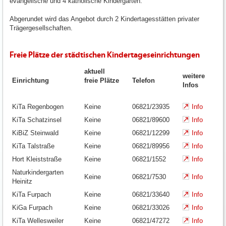
evangelische und 4 katholische Kindergärten.
Abgerundet wird das Angebot durch 2 Kindertagesstätten privater
Trägergesellschaften.
Freie Plätze der städtischen Kindertageseinrichtungen
aktuell
weitere
Einrichtung
freie Plätze
Telefon
Infos
KiTa Regenbogen
Keine
06821/23935
Info
KiTa Schatzinsel
Keine
06821/89600
Info
KiBiZ Steinwald
Keine
06821/12299
Info
KiTa Talstraße
Keine
06821/89956
Info
Hort Kleiststraße
Keine
06821/1552
Info
Naturkindergarten
Keine
06821/7530
Info
Heinitz
KiTa Furpach
Keine
06821/33640
Info
KiGa Furpach
Keine
06821/33026
Info
KiTa Wellesweiler
Keine
06821/47272
Info