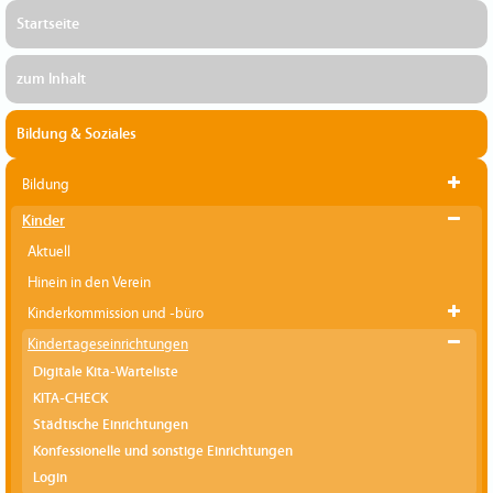
Startseite
zum Inhalt
Bildung & Soziales
Bildung
Kinder
Aktuell
Hinein in den Verein
Kinderkommission und -büro
Kindertageseinrichtungen
Digitale Kita-Warteliste
KITA-CHECK
Städtische Einrichtungen
Konfessionelle und sonstige Einrichtungen
Login