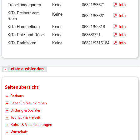
Fröbelkindergarten
Keine
06821/53671
Info
KiTa Freiherr vom
Keine
06821/53661
Info
Stein
KiTa Hummelburg
Keine
06821/52818
Info
KiTa Ratz und Rübe
Keine
06858/721
Info
KiTa Parkfalken
Keine
06821/9315184
Info
Leiste ausblenden
Seitenübersicht
Rathaus
Leben in Neunkirchen
Bildung & Soziales
Touristik & Freizeit
Kultur & Veranstaltungen
Wirtschaft