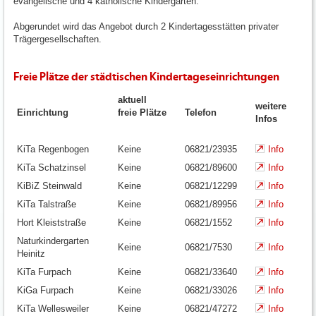
evangelische und 4 katholische Kindergärten.
Abgerundet wird das Angebot durch 2 Kindertagesstätten privater
Trägergesellschaften.
Freie Plätze der städtischen Kindertageseinrichtungen
aktuell
weitere
Einrichtung
freie Plätze
Telefon
Infos
KiTa Regenbogen
Keine
06821/23935
Info
KiTa Schatzinsel
Keine
06821/89600
Info
KiBiZ Steinwald
Keine
06821/12299
Info
KiTa Talstraße
Keine
06821/89956
Info
Hort Kleiststraße
Keine
06821/1552
Info
Naturkindergarten
Keine
06821/7530
Info
Heinitz
KiTa Furpach
Keine
06821/33640
Info
KiGa Furpach
Keine
06821/33026
Info
KiTa Wellesweiler
Keine
06821/47272
Info