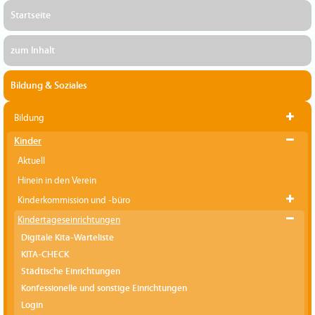
Startseite
zum Inhalt
Bildung & Soziales
Bildung
Kinder
Aktuell
Hinein in den Verein
Kinderkommission und -büro
Kindertageseinrichtungen
Digitale Kita-Warteliste
KITA-CHECK
Städtische Einrichtungen
Konfessionelle und sonstige Einrichtungen
Login