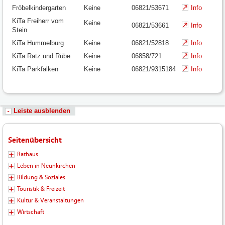
Fröbelkindergarten
Keine
06821/53671
Info
KiTa Freiherr vom
Keine
06821/53661
Info
Stein
KiTa Hummelburg
Keine
06821/52818
Info
KiTa Ratz und Rübe
Keine
06858/721
Info
KiTa Parkfalken
Keine
06821/9315184
Info
Leiste ausblenden
Seitenübersicht
Rathaus
Leben in Neunkirchen
Bildung & Soziales
Touristik & Freizeit
Kultur & Veranstaltungen
Wirtschaft