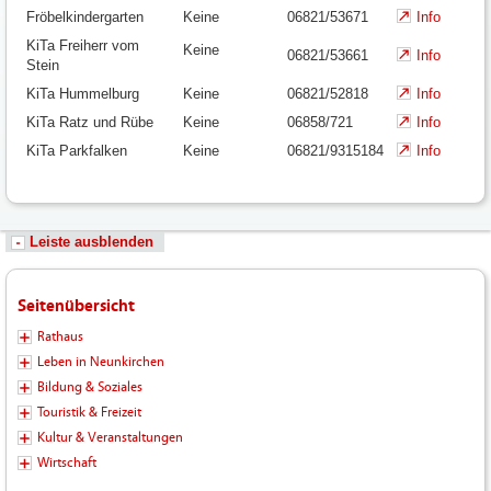
Fröbelkindergarten
Keine
06821/53671
Info
KiTa Freiherr vom
Keine
06821/53661
Info
Stein
KiTa Hummelburg
Keine
06821/52818
Info
KiTa Ratz und Rübe
Keine
06858/721
Info
KiTa Parkfalken
Keine
06821/9315184
Info
Leiste ausblenden
Seitenübersicht
Rathaus
Leben in Neunkirchen
Bildung & Soziales
Touristik & Freizeit
Kultur & Veranstaltungen
Wirtschaft