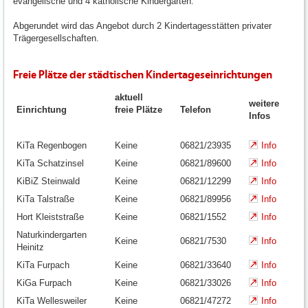
evangelische und 4 katholische Kindergärten.
Abgerundet wird das Angebot durch 2 Kindertagesstätten privater
Trägergesellschaften.
Freie Plätze der städtischen Kindertageseinrichtungen
aktuell
weitere
Einrichtung
freie Plätze
Telefon
Infos
KiTa Regenbogen
Keine
06821/23935
Info
KiTa Schatzinsel
Keine
06821/89600
Info
KiBiZ Steinwald
Keine
06821/12299
Info
KiTa Talstraße
Keine
06821/89956
Info
Hort Kleiststraße
Keine
06821/1552
Info
Naturkindergarten
Keine
06821/7530
Info
Heinitz
KiTa Furpach
Keine
06821/33640
Info
KiGa Furpach
Keine
06821/33026
Info
KiTa Wellesweiler
Keine
06821/47272
Info