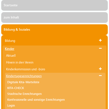
Startseite
zum Inhalt
Bildung & Soziales
Bildung
Kinder
Aktuell
Hinein in den Verein
Kinderkommission und -büro
Kindertageseinrichtungen
Digitale Kita-Warteliste
KITA-CHECK
Städtische Einrichtungen
Konfessionelle und sonstige Einrichtungen
Login