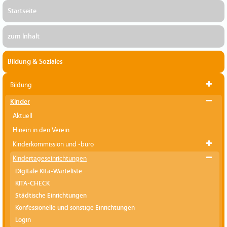
Startseite
zum Inhalt
Bildung & Soziales
Bildung
Kinder
Aktuell
Hinein in den Verein
Kinderkommission und -büro
Kindertageseinrichtungen
Digitale Kita-Warteliste
KITA-CHECK
Städtische Einrichtungen
Konfessionelle und sonstige Einrichtungen
Login