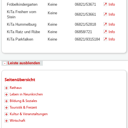
Fröbelkindergarten
Keine
06821/53671
Info
KiTa Freiherr vom
Keine
06821/53661
Info
Stein
KiTa Hummelburg
Keine
06821/52818
Info
KiTa Ratz und Rübe
Keine
06858/721
Info
KiTa Parkfalken
Keine
06821/9315184
Info
Leiste ausblenden
Seitenübersicht
Rathaus
Leben in Neunkirchen
Bildung & Soziales
Touristik & Freizeit
Kultur & Veranstaltungen
Wirtschaft