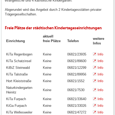
evangelische und 4 katholische Kindergärten.
Abgerundet wird das Angebot durch 2 Kindertagesstätten privater
Trägergesellschaften.
Freie Plätze der städtischen Kindertageseinrichtungen
aktuell
weitere
Einrichtung
freie Plätze
Telefon
Infos
KiTa Regenbogen
Keine
06821/23935
Info
KiTa Schatzinsel
Keine
06821/89600
Info
KiBiZ Steinwald
Keine
06821/12299
Info
KiTa Talstraße
Keine
06821/89956
Info
Hort Kleiststraße
Keine
06821/1552
Info
Naturkindergarten
Keine
06821/7530
Info
Heinitz
KiTa Furpach
Keine
06821/33640
Info
KiGa Furpach
Keine
06821/33026
Info
KiTa Wellesweiler
Keine
06821/47272
Info