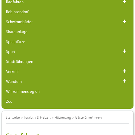
Radfahren
Robinsondorf
Schwimmbäder
Skateanlage
Spielplätze
Sport
Stadtführungen
Verkehr
Wandern
Willkommensregion
Zoo
Startseite
>
Touristik & Freizeit
>
Hüttenweg
>
Gästeführer*innen