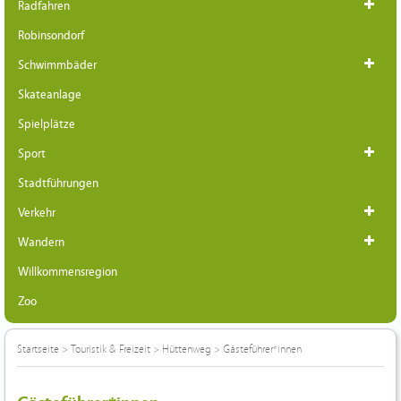
Radfahren
Robinsondorf
Schwimmbäder
Skateanlage
Spielplätze
Sport
Stadtführungen
Verkehr
Wandern
Willkommensregion
Zoo
Startseite
>
Touristik & Freizeit
>
Hüttenweg
>
Gästeführer*innen