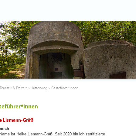
Touristik & Freizeit
>
Hüttenweg
>
Gästeführer*innen
teführer*innen
e Lismann-Gräß
 mich
Name ist Heike Lismann-Gräß. Seit 2020 bin ich zertifizierte