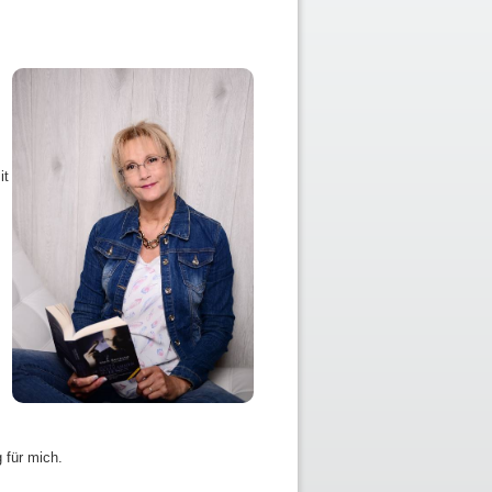
it
 für mich.