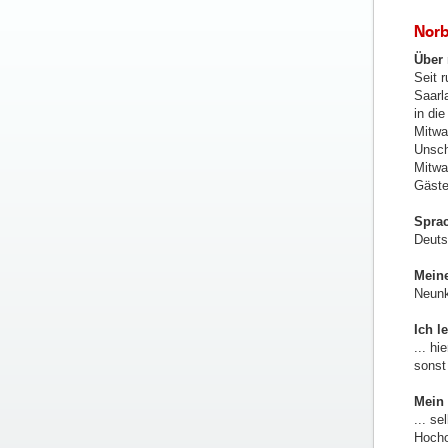
Norb
Über
Seit 
Saarl
in di
Mitwa
Unsch
Mitwa
Gäste
Spra
Deuts
Meine
Neunk
Ich l
... h
sonst
Mein 
... s
Hocho