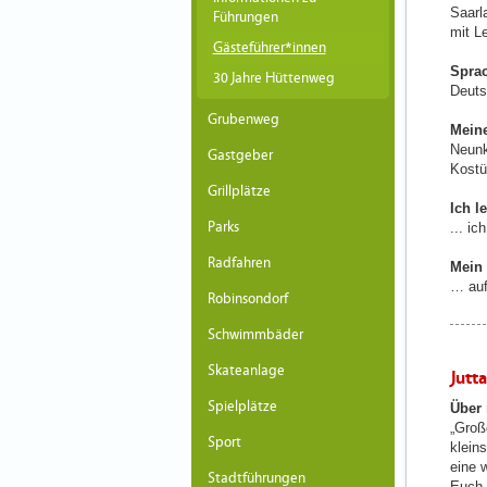
Saarl
Führungen
mit L
Gästeführer*innen
Spra
30 Jahre Hüttenweg
Deuts
Grubenweg
Meine
Neunk
Gastgeber
Kostü
Grillplätze
Ich l
Parks
... i
Radfahren
Mein 
… auf
Robinsondorf
Schwimmbäder
Skateanlage
Jutt
Spielplätze
Über
„Groß
Sport
klein
eine 
Stadtführungen
Euch 