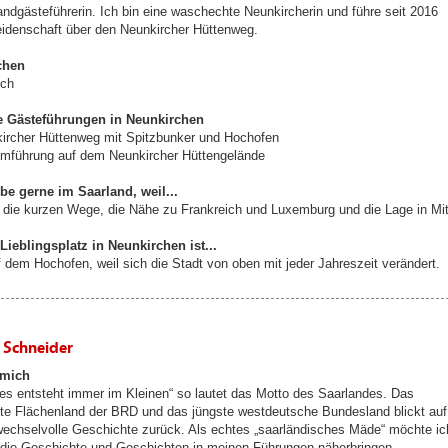
andgästeführerin. Ich bin eine waschechte Neunkircherin und führe seit 2016
eidenschaft über den Neunkircher Hüttenweg.
chen
ch
 Gästeführungen in Neunkirchen
ircher Hüttenweg mit Spitzbunker und Hochofen
mführung auf dem Neunkircher Hüttengelände
ebe gerne im Saarland, weil...
ch die kurzen Wege, die Nähe zu Frankreich und Luxemburg und die Lage in Mit
Lieblingsplatz in Neunkirchen ist...
 dem Hochofen, weil sich die Stadt von oben mit jeder Jahreszeit verändert.
a Schneider
 mich
es entsteht immer im Kleinen“ so lautet das Motto des Saarlandes. Das
ste Flächenland der BRD und das jüngste westdeutsche Bundesland blickt auf
wechselvolle Geschichte zurück. Als echtes „saarländisches Mäde“ möchte ic
die Geschichte und Geschichten in meinen Führungen näherbringen.