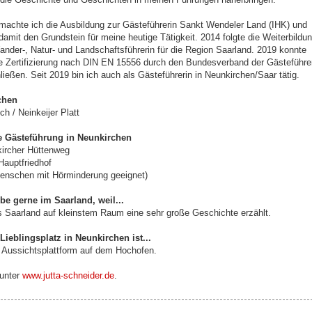
machte ich die Ausbildung zur Gästeführerin Sankt Wendeler Land (IHK) und
 damit den Grundstein für meine heutige Tätigkeit. 2014 folgte die Weiterbildu
ander-, Natur- und Landschaftsführerin für die Region Saarland. 2019 konnte
ie Zertifizierung nach DIN EN 15556 durch den Bundesverband der Gästeführ
ließen. Seit 2019 bin ich auch als Gästeführerin in Neunkirchen/Saar tätig.
chen
h / Neinkeijer Platt
 Gästeführung in Neunkirchen
ircher Hüttenweg
Hauptfriedhof
Menschen mit Hörminderung geeignet)
ebe gerne im Saarland, weil...
as Saarland auf kleinstem Raum eine sehr große Geschichte erzählt.
Lieblingsplatz in Neunkirchen ist...
ie Aussichtsplattform auf dem Hochofen.
unter
www.jutta-schneider.de
.