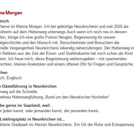
na Morgan
 mich
Name ist Marina Morgan. Ich bin gebürtige Neunkircherin und seit 2025 als
führerin auf dem Hüttenweg unterwegs.Auch wenn ich noch neu in diesem
 bin, bringe ich eine große Portion Neugier, Begeisterung für unsere
tgeschichte und den Wunsch mit, Besucherinnen und Besuchern die
trielle Vergangenheit Neunkirchens lebendig näherzubringen. Der Hüttenweg m
n Relikten aus der Zeit der Eisen- und Stahlindustrie hat mich schon als Kind
niert. Ich freue mich, diese Begeisterung weiterzugeben – mit spannenden
ichten, kleinen Anekdoten und einem offenen Ohr für Fragen und Gespräche.
chen
ch, Englisch
 Gästeführung in Neunkirchen
nweg auf die Schnelle
erefreie Hüttenwegführung „Rund um den Neunkircher Hochofen“
ebe gerne im Saarland, weil
...
der jeden kennt, oder jemanden kennt, der jemanden kennt.
Lieblingsplatz in Neunkirchen ist...
r kleine Stadtpark im Herzen Neunkirchens. Ein Ort der Ruhe und Entspannung