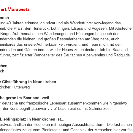
ert Morawietz
 mich
rund 40 Jahren erkunde ich privat und als Wanderführer vorwiegend das
and, die Pfalz, den Hunsrück, Lothringen, Elsass und Vogesen. Mit Abstecher
e Berge. Auf thematischen Wanderungen und Führungen bringe ich den
ndernden die kleinen und großen Besonderheiten am Weg nahe, auch
einbares das unsere Aufmerksamkeit verdient, und freue mich mit den
ndernden und Gästen immer wieder Neues zu entdecken. Ich bin Saarland
führer, zertifizierter Wanderleiter des Deutschen Alpenvereins und Radguide.
chen
ch
 Gästeführung in Neunkirchen
ircher Hüttenweg
ebe gerne im Saarland, weil...
ier deutsche und französische Lebensart zusammenkommen wie nirgendwo
 - der Kunstbegriff „saarvoir vivre“ beschreibt es mit Schmunzeln.
Lieblingsplatz in Neunkirchen ist...
elbstverständlich der Hochofen mit heutiger Aussichtsplattform. Die fast schon
fengerüstes zeugt vom Pioniergeist und Geschick der Menschen hier vor fas