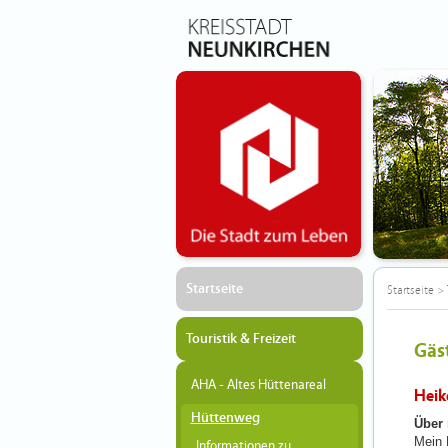
Startseite
Startseite
>
Touristik & Freizeit
Gäs
AHA - Altes Hüttenareal
Heik
Hüttenweg
Über
Mein 
Informationen zu