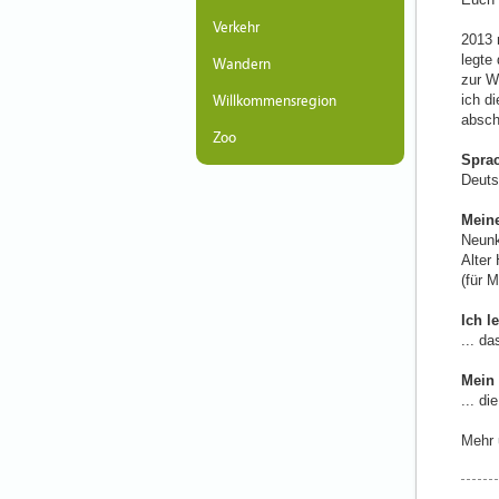
Verkehr
2013 
legte
Wandern
zur W
ich d
Willkommensregion
absch
Zoo
Spra
Deutsc
Meine
Neunk
Alter 
(für 
Ich l
... d
Mein 
... d
Mehr 