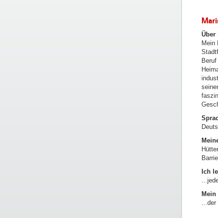
Mari
Über
Mein 
Stadt
Beruf
Heima
indus
seine
faszi
Gesch
Spra
Deuts
Meine
Hütte
Barri
Ich l
...je
Mein 
...de