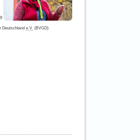
ng
er Deutschland
e.V.
(BVGD)