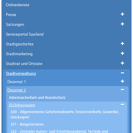
Onlinedienste
Presse
Satzungen
Serviceportal Saarland
Stadtgeschichte
Stadtmarketing
Stadtrat und Ortsräte
Stadtverwaltung
Dezernat 1
Dezernat 2
Arbeitssicherheit und Brandschutz
32 Ordnungsamt
320 - Allgememeine Gefahrenabwehr, Straßenverkehr, Gewerbe,
Glücksspiel
321 - Bürgerservices
322 - Zentraler Außen- und Ermittlungsdienst, Technik und