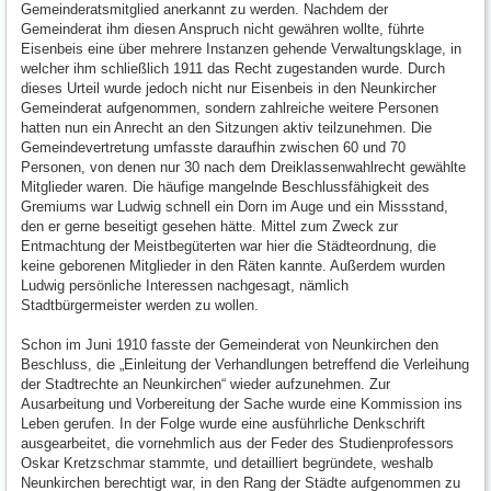
Gemeinderatsmitglied anerkannt zu werden. Nachdem der
Gemeinderat ihm diesen Anspruch nicht gewähren wollte, führte
Eisenbeis eine über mehrere Instanzen gehende Verwaltungsklage, in
welcher ihm schließlich 1911 das Recht zugestanden wurde. Durch
dieses Urteil wurde jedoch nicht nur Eisenbeis in den Neunkircher
Gemeinderat aufgenommen, sondern zahlreiche weitere Personen
hatten nun ein Anrecht an den Sitzungen aktiv teilzunehmen. Die
Gemeindevertretung umfasste daraufhin zwischen 60 und 70
Personen, von denen nur 30 nach dem Dreiklassenwahlrecht gewählte
Mitglieder waren. Die häufige mangelnde Beschlussfähigkeit des
Gremiums war Ludwig schnell ein Dorn im Auge und ein Missstand,
den er gerne beseitigt gesehen hätte. Mittel zum Zweck zur
Entmachtung der Meistbegüterten war hier die Städteordnung, die
keine geborenen Mitglieder in den Räten kannte. Außerdem wurden
Ludwig persönliche Interessen nachgesagt, nämlich
Stadtbürgermeister werden zu wollen.
Schon im Juni 1910 fasste der Gemeinderat von Neunkirchen den
Beschluss, die „Einleitung der Verhandlungen betreffend die Verleihung
der Stadtrechte an Neunkirchen“ wieder aufzunehmen. Zur
Ausarbeitung und Vorbereitung der Sache wurde eine Kommission ins
Leben gerufen. In der Folge wurde eine ausführliche Denkschrift
ausgearbeitet, die vornehmlich aus der Feder des Studienprofessors
Oskar Kretzschmar stammte, und detailliert begründete, weshalb
Neunkirchen berechtigt war, in den Rang der Städte aufgenommen zu