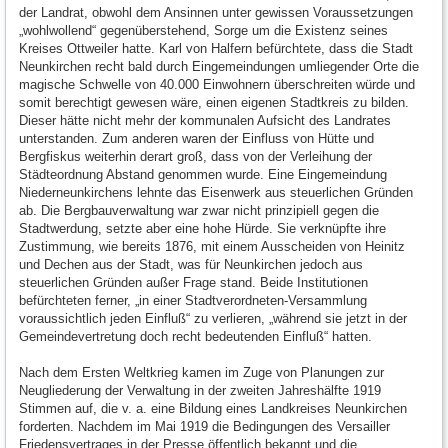
der Landrat, obwohl dem Ansinnen unter gewissen Voraussetzungen
„wohlwollend“ gegenüberstehend, Sorge um die Existenz seines
Kreises Ottweiler hatte. Karl von Halfern befürchtete, dass die Stadt
Neunkirchen recht bald durch Eingemeindungen umliegender Orte die
magische Schwelle von 40.000 Einwohnern überschreiten würde und
somit berechtigt gewesen wäre, einen eigenen Stadtkreis zu bilden.
Dieser hätte nicht mehr der kommunalen Aufsicht des Landrates
unterstanden. Zum anderen waren der Einfluss von Hütte und
Bergfiskus weiterhin derart groß, dass von der Verleihung der
Städteordnung Abstand genommen wurde. Eine Eingemeindung
Niederneunkirchens lehnte das Eisenwerk aus steuerlichen Gründen
ab. Die Bergbauverwaltung war zwar nicht prinzipiell gegen die
Stadtwerdung, setzte aber eine hohe Hürde. Sie verknüpfte ihre
Zustimmung, wie bereits 1876, mit einem Ausscheiden von Heinitz
und Dechen aus der Stadt, was für Neunkirchen jedoch aus
steuerlichen Gründen außer Frage stand. Beide Institutionen
befürchteten ferner, „in einer Stadtverordneten-Versammlung
voraussichtlich jeden Einfluß“ zu verlieren, „während sie jetzt in der
Gemeindevertretung doch recht bedeutenden Einfluß“ hatten.
Nach dem Ersten Weltkrieg kamen im Zuge von Planungen zur
Neugliederung der Verwaltung in der zweiten Jahreshälfte 1919
Stimmen auf, die v. a. eine Bildung eines Landkreises Neunkirchen
forderten. Nachdem im Mai 1919 die Bedingungen des Versailler
Friedensvertrages in der Presse öffentlich bekannt und die