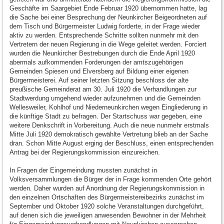
Geschäfte im Saargebiet Ende Februar 1920 übernommen hatte, lag
die Sache bei einer Besprechung der Neunkircher Beigeordneten auf
dem Tisch und Bürgermeister Ludwig forderte, in der Frage wieder
aktiv zu werden. Entsprechende Schritte sollten nunmehr mit den
Vertretern der neuen Regierung in die Wege geleitet werden. Forciert
wurden die Neunkircher Bestrebungen durch die Ende April 1920
abermals aufkommenden Forderungen der amtszugehörigen
Gemeinden Spiesen und Elversberg auf Bildung einer eigenen
Bürgermeisterei. Auf seiner letzten Sitzung beschloss der alte
preußische Gemeinderat am 30. Juli 1920 die Verhandlungen zur
Stadtwerdung umgehend wieder aufzunehmen und die Gemeinden
Wellesweiler, Kohlhof und Niederneunkirchen wegen Eingliederung in
die künftige Stadt zu befragen. Der Startschuss war gegeben, eine
weitere Denkschrift in Vorbereitung. Auch die neue nunmehr erstmals
Mitte Juli 1920 demokratisch gewählte Vertretung blieb an der Sache
dran. Schon Mitte August erging der Beschluss, einen entsprechenden
Antrag bei der Regierungskommission einzureichen.
In Fragen der Eingemeindung mussten zunächst in
Volksversammlungen die Bürger der in Frage kommenden Orte gehört
werden. Daher wurden auf Anordnung der Regierungskommission in
den einzelnen Ortschaften des Bürgermeistereibezirks zunächst im
September und Oktober 1920 solche Veranstaltungen durchgeführt,
auf denen sich die jeweiligen anwesenden Bewohner in der Mehrheit