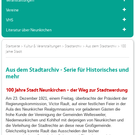
Veranstaltungen
Vereine
VHS
Literatur über Neunkirchen
Startseite
>
Kultur & Veranstaltungen
>
Stadtarchiv
>
Aus dem Stadtarchiv
>
100
Jahre Stadt
Aus dem Stadtarchiv - Serie für Historisches und
mehr
100 Jahre Stadt Neunkirchen – der Weg zur Stadtwerdung
Am 23. Dezember 1921, einem Freitag, überbrachte der Präsident der
Regierungskommission, Victor Rault, auf einer festlichen Feier in der
Aula des Neunkircher Realgymnasiums vor geladenen Gästen die
frohe Kunde der Vereinigung der Gemeinden Wellesweiler,
Niederneunkirchen und Kohlhof mit derjenigen von Neunkirchen und
die Verleihung der Stadtrechte an diese neue Großgemeinde.
Gleichzeitig konnte Rault das Ausscheiden der bisher