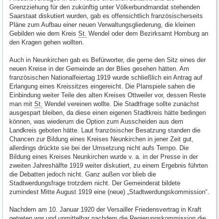
Grenzziehung für den zukünftig unter Völkerbundmandat stehenden
Saarstaat diskutiert wurden, gab es offensichtlich französischerseits
Pläne zum Aufbau einer neuen Verwaltungsgliederung, die kleinen
Gebilden wie dem Kreis
St.
Wendel oder dem Bezirksamt Homburg an
den Kragen gehen wollten.
Auch in Neunkirchen gab es Befürworter, die gerne den Sitz eines der
neuen Kreise in der Gemeinde an der Blies gesehen hätten. Am
französischen Nationalfeiertag 1919 wurde schließlich ein Antrag auf
Erlangung eines Kreissitzes eingereicht. Die Planspiele sahen die
Einbindung weiter Teile des alten Kreises Ottweiler vor, dessen Reste
man mit
St.
Wendel vereinen wollte. Die Stadtfrage sollte zunächst
ausgespart bleiben, da diese einen eigenen Stadtkreis hätte bedingen
können, was wiederum die Option zum Ausscheiden aus dem
Landkreis geboten hätte. Laut französischer Besatzung standen die
Chancen zur Bildung eines Kreises Neunkirchen in jener Zeit gut,
allerdings drückte sie bei der Umsetzung nicht aufs Tempo. Die
Bildung eines Kreises Neunkirchen wurde v. a. in der Presse in der
zweiten Jahreshälfte 1919 weiter diskutiert, zu einem Ergebnis führten
die Debatten jedoch nicht. Ganz außen vor blieb die
Stadtwerdungsfrage trotzdem nicht. Der Gemeinderat bildete
zumindest Mitte August 1919 eine (neue) „Stadtwerdungskommission“.
Nachdem am 10. Januar 1920 der Versailler Friedensvertrag in Kraft
getreten war und unmittelbar nachdem die Regierungskommission die