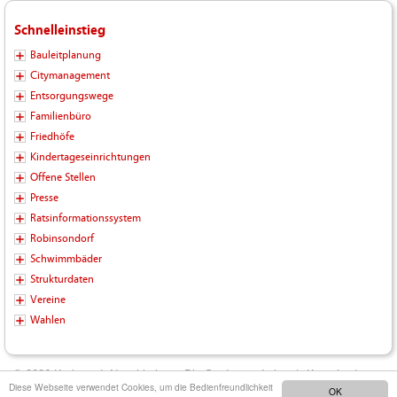
Schnelleinstieg
Bauleitplanung
Citymanagement
Entsorgungswege
Familienbüro
Friedhöfe
Kindertageseinrichtungen
Offene Stellen
Presse
Ratsinformationssystem
Robinsondorf
Schwimmbäder
Strukturdaten
Vereine
Wahlen
© 2026 Kreisstadt Neunkirchen - Die Stadt zum Leben |
Kontakt
|
Diese Webseite verwendet Cookies, um die Bedienfreundlichkeit
OK
Impressum
|
Datenschutz
|
Barrierefreiheit
|
Inhalt