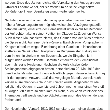
werden. Ende des Jahres reichte die Verwaltung den Antrag an den
Ottweiler Landrat weiter, der sie wiederum an seine vorgesetzte
Behörde, die Trierer Bezirksregierung, weiterleiten sollte.
Nachdem über ein halbes Jahr wenig geschehen war und seitens
höherer Verwaltungsstellen möglicherweise eine Verzögerungstaktik
gefahren wurde, erneuerte der Gemeinderat unter expliziter Betonung
der Aufrechterhaltung seiner Petition im Oktober 1911 seinen Wunsch.
Auch dieses Mal passierte nichts, das Gesuch von der Blies erreichte
die Spree nicht. Auf einer Berlin-Reise anlässlich einer Vorsprache im
Kriegsministerium wegen Einrichtung einer Garnison in Neunkirchen
stattete die Neunkircher Delegation um Bürgermeister Ludwig auch
dem Innenministerium einen Besuch ab, wo die Eingabe nicht
aufgefunden werden konnte. Daraufhin erneuerte der Gemeinderat
abermals seine Forderung. Nachdem die Aufsichtsbehörden
Stellungnahmen abgegeben hatten, entschied am 22. Mai 1912 der
preußische Minister des Innern schließlich gegen Neunkirchens Antrag
mit der lapidaren Antwort, „daß das vorgelegte Material zurzeit noch
keinen ausreichenden Anlaß“ dazu bieten würde. Angeboten wurde
lediglich die Option, in zwei bis drei Jahren noch einmal einen Vorstoß
zu wagen. Zu einem solchen kam es nicht, auch wenn vereinzelt das
Thema gestreift wurde und die Städtekommission des Gemeinderates
fortbestand.
Der Neunkircher Vorstoß 1910/1912 scheiterte zum einen daran, dass