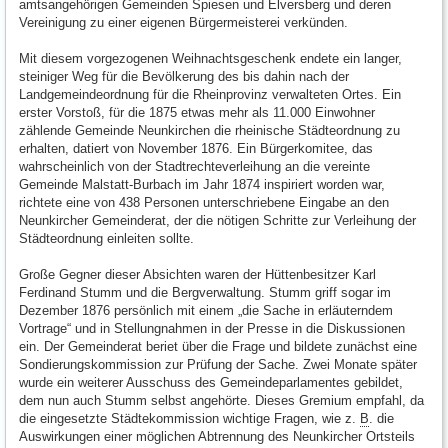
amtsangehörigen Gemeinden Spiesen und Elversberg und deren
Vereinigung zu einer eigenen Bürgermeisterei verkünden.
Mit diesem vorgezogenen Weihnachtsgeschenk endete ein langer,
steiniger Weg für die Bevölkerung des bis dahin nach der
Landgemeindeordnung für die Rheinprovinz verwalteten Ortes. Ein
erster Vorstoß, für die 1875 etwas mehr als 11.000 Einwohner
zählende Gemeinde Neunkirchen die rheinische Städteordnung zu
erhalten, datiert von November 1876. Ein Bürgerkomitee, das
wahrscheinlich von der Stadtrechteverleihung an die vereinte
Gemeinde Malstatt-Burbach im Jahr 1874 inspiriert worden war,
richtete eine von 438 Personen unterschriebene Eingabe an den
Neunkircher Gemeinderat, der die nötigen Schritte zur Verleihung der
Städteordnung einleiten sollte.
Große Gegner dieser Absichten waren der Hüttenbesitzer Karl
Ferdinand Stumm und die Bergverwaltung. Stumm griff sogar im
Dezember 1876 persönlich mit einem „die Sache in erläuterndem
Vortrage“ und in Stellungnahmen in der Presse in die Diskussionen
ein. Der Gemeinderat beriet über die Frage und bildete zunächst eine
Sondierungskommission zur Prüfung der Sache. Zwei Monate später
wurde ein weiterer Ausschuss des Gemeindeparlamentes gebildet,
dem nun auch Stumm selbst angehörte. Dieses Gremium empfahl, da
die eingesetzte Städtekommission wichtige Fragen, wie z.
B
. die
Auswirkungen einer möglichen Abtrennung des Neunkircher Ortsteils