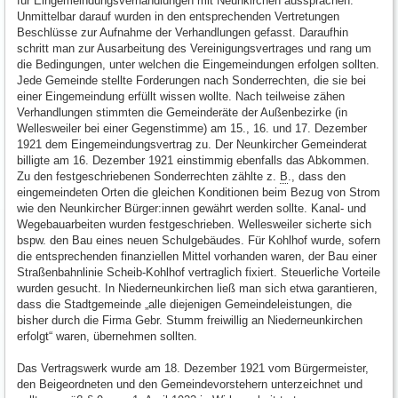
für Eingemeindungsverhandlungen mit Neunkirchen aussprachen.
Unmittelbar darauf wurden in den entsprechenden Vertretungen
Beschlüsse zur Aufnahme der Verhandlungen gefasst. Daraufhin
schritt man zur Ausarbeitung des Vereinigungsvertrages und rang um
die Bedingungen, unter welchen die Eingemeindungen erfolgen sollten.
Jede Gemeinde stellte Forderungen nach Sonderrechten, die sie bei
einer Eingemeindung erfüllt wissen wollte. Nach teilweise zähen
Verhandlungen stimmten die Gemeinderäte der Außenbezirke (in
Wellesweiler bei einer Gegenstimme) am 15., 16. und 17. Dezember
1921 dem Eingemeindungsvertrag zu. Der Neunkircher Gemeinderat
billigte am 16. Dezember 1921 einstimmig ebenfalls das Abkommen.
Zu den festgeschriebenen Sonderrechten zählte z.
B
., dass den
eingemeindeten Orten die gleichen Konditionen beim Bezug von Strom
wie den Neunkircher Bürger:innen gewährt werden sollte. Kanal- und
Wegebauarbeiten wurden festgeschrieben. Wellesweiler sicherte sich
bspw. den Bau eines neuen Schulgebäudes. Für Kohlhof wurde, sofern
die entsprechenden finanziellen Mittel vorhanden waren, der Bau einer
Straßenbahnlinie Scheib-Kohlhof vertraglich fixiert. Steuerliche Vorteile
wurden gesucht. In Niederneunkirchen ließ man sich etwa garantieren,
dass die Stadtgemeinde „alle diejenigen Gemeindeleistungen, die
bisher durch die Firma Gebr. Stumm freiwillig an Niederneunkirchen
erfolgt“ waren, übernehmen sollten.
Das Vertragswerk wurde am 18. Dezember 1921 vom Bürgermeister,
den Beigeordneten und den Gemeindevorstehern unterzeichnet und