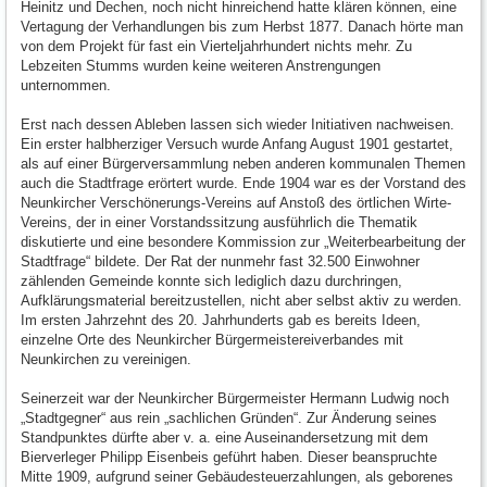
Heinitz und Dechen, noch nicht hinreichend hatte klären können, eine
Vertagung der Verhandlungen bis zum Herbst 1877. Danach hörte man
von dem Projekt für fast ein Vierteljahrhundert nichts mehr. Zu
Lebzeiten Stumms wurden keine weiteren Anstrengungen
unternommen.
Erst nach dessen Ableben lassen sich wieder Initiativen nachweisen.
Ein erster halbherziger Versuch wurde Anfang August 1901 gestartet,
als auf einer Bürgerversammlung neben anderen kommunalen Themen
auch die Stadtfrage erörtert wurde. Ende 1904 war es der Vorstand des
Neunkircher Verschönerungs-Vereins auf Anstoß des örtlichen Wirte-
Vereins, der in einer Vorstandssitzung ausführlich die Thematik
diskutierte und eine besondere Kommission zur „Weiterbearbeitung der
Stadtfrage“ bildete. Der Rat der nunmehr fast 32.500 Einwohner
zählenden Gemeinde konnte sich lediglich dazu durchringen,
Aufklärungsmaterial bereitzustellen, nicht aber selbst aktiv zu werden.
Im ersten Jahrzehnt des 20. Jahrhunderts gab es bereits Ideen,
einzelne Orte des Neunkircher Bürgermeistereiverbandes mit
Neunkirchen zu vereinigen.
Seinerzeit war der Neunkircher Bürgermeister Hermann Ludwig noch
„Stadtgegner“ aus rein „sachlichen Gründen“. Zur Änderung seines
Standpunktes dürfte aber v. a. eine Auseinandersetzung mit dem
Bierverleger Philipp Eisenbeis geführt haben. Dieser beanspruchte
Mitte 1909, aufgrund seiner Gebäudesteuerzahlungen, als geborenes