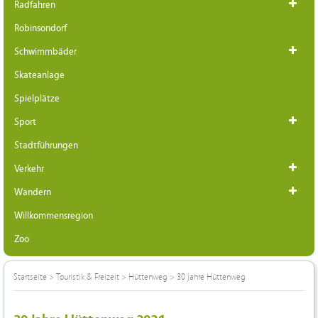
Radfahren
Robinsondorf
Schwimmbäder
Skateanlage
Spielplätze
Sport
Stadtführungen
Verkehr
Wandern
Willkommensregion
Zoo
Startseite
>
Touristik & Freizeit
>
Hüttenweg
>
30 Jahre Hüttenweg