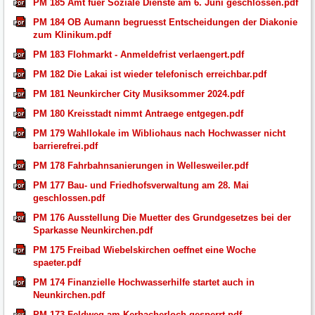
PM 185 Amt fuer Soziale Dienste am 6. Juni geschlossen.pdf
PM 184 OB Aumann begruesst Entscheidungen der Diakonie
zum Klinikum.pdf
PM 183 Flohmarkt - Anmeldefrist verlaengert.pdf
PM 182 Die Lakai ist wieder telefonisch erreichbar.pdf
PM 181 Neunkircher City Musiksommer 2024.pdf
PM 180 Kreisstadt nimmt Antraege entgegen.pdf
PM 179 Wahllokale im Wibliohaus nach Hochwasser nicht
barrierefrei.pdf
PM 178 Fahrbahnsanierungen in Wellesweiler.pdf
PM 177 Bau- und Friedhofsverwaltung am 28. Mai
geschlossen.pdf
PM 176 Ausstellung Die Muetter des Grundgesetzes bei der
Sparkasse Neunkirchen.pdf
PM 175 Freibad Wiebelskirchen oeffnet eine Woche
spaeter.pdf
PM 174 Finanzielle Hochwasserhilfe startet auch in
Neunkirchen.pdf
PM 173 Feldweg am Kerbacherloch gesperrt.pdf