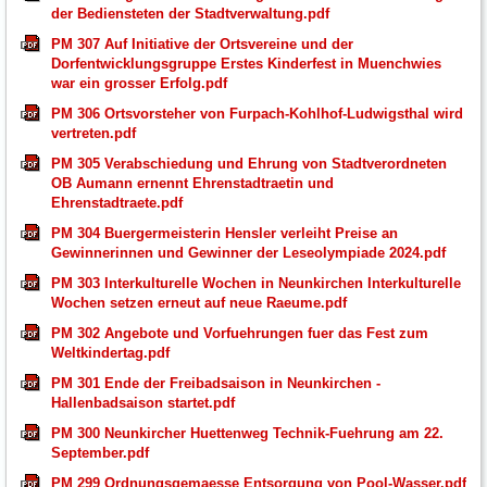
der Bediensteten der Stadtverwaltung.pdf
PM 307 Auf Initiative der Ortsvereine und der
Dorfentwicklungsgruppe Erstes Kinderfest in Muenchwies
war ein grosser Erfolg.pdf
PM 306 Ortsvorsteher von Furpach-Kohlhof-Ludwigsthal wird
vertreten.pdf
PM 305 Verabschiedung und Ehrung von Stadtverordneten
OB Aumann ernennt Ehrenstadtraetin und
Ehrenstadtraete.pdf
PM 304 Buergermeisterin Hensler verleiht Preise an
Gewinnerinnen und Gewinner der Leseolympiade 2024.pdf
PM 303 Interkulturelle Wochen in Neunkirchen Interkulturelle
Wochen setzen erneut auf neue Raeume.pdf
PM 302 Angebote und Vorfuehrungen fuer das Fest zum
Weltkindertag.pdf
PM 301 Ende der Freibadsaison in Neunkirchen -
Hallenbadsaison startet.pdf
PM 300 Neunkircher Huettenweg Technik-Fuehrung am 22.
September.pdf
PM 299 Ordnungsgemaesse Entsorgung von Pool-Wasser.pdf