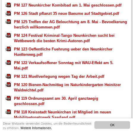
PM 127 Neunkircher Kombibad am 1. Mai geschlossen.pdf
PM 126 Stadt pflanzt 35 neue Baeume auf Stadtgebiet.pdf
PM 125 Treffen der AG Beleuchtung am 8. Mai - Bevoelkerung
herzlich willkommen.pdf
PM 124 Festival Kriminal-Tango Neunkirchen sucht bei
Wettbewerb die besten Krimi-Autoren.pdf
PM 123 Oeffentliche Fuehrung ueber den Neunkircher
Huettenweg.pdf
PM 122 Verkaufsoffener Sonntag mit WAU-Effekt am 5.
Mai.pdf
PM 121 Muellverlegung wegen Tag der Arbeit.pdf
PM 120 Bienen-Nachmittag im Naturkindergarten Heinitzer
Waldwichtel.pdf
PM 119 Ordnungsamt am 30. April ganztaegig
geschlossen.pdf
PM 118 Kreisstadt Neunkirchen ist Mitglied im neuen
Mobilitaetsnetzwerk Saarland.pdf
Diese Webseite verwendet Cookies, um die Bedienfreundlichkeit
OK
PM 117 Sperrung in der Wellesweilerstrasse aufgehoben.pdf
zu erhöhen.
Weitere Informationen.