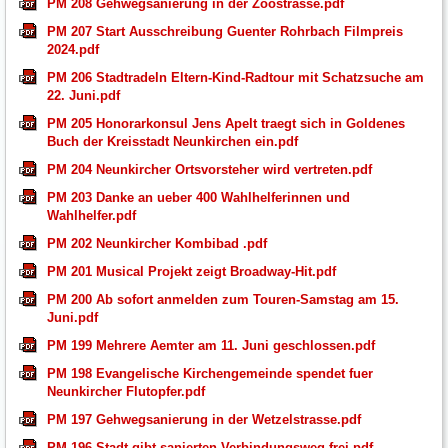
PM 208 Gehwegsanierung in der Zoostrasse.pdf
PM 207 Start Ausschreibung Guenter Rohrbach Filmpreis
2024.pdf
PM 206 Stadtradeln Eltern-Kind-Radtour mit Schatzsuche am
22. Juni.pdf
PM 205 Honorarkonsul Jens Apelt traegt sich in Goldenes
Buch der Kreisstadt Neunkirchen ein.pdf
PM 204 Neunkircher Ortsvorsteher wird vertreten.pdf
PM 203 Danke an ueber 400 Wahlhelferinnen und
Wahlhelfer.pdf
PM 202 Neunkircher Kombibad .pdf
PM 201 Musical Projekt zeigt Broadway-Hit.pdf
PM 200 Ab sofort anmelden zum Touren-Samstag am 15.
Juni.pdf
PM 199 Mehrere Aemter am 11. Juni geschlossen.pdf
PM 198 Evangelische Kirchengemeinde spendet fuer
Neunkircher Flutopfer.pdf
PM 197 Gehwegsanierung in der Wetzelstrasse.pdf
PM 196 Stadt gibt sanierten Verbindungsweg frei.pdf