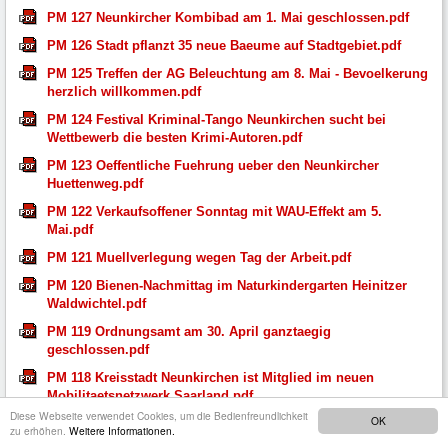
PM 127 Neunkircher Kombibad am 1. Mai geschlossen.pdf
PM 126 Stadt pflanzt 35 neue Baeume auf Stadtgebiet.pdf
PM 125 Treffen der AG Beleuchtung am 8. Mai - Bevoelkerung
herzlich willkommen.pdf
PM 124 Festival Kriminal-Tango Neunkirchen sucht bei
Wettbewerb die besten Krimi-Autoren.pdf
PM 123 Oeffentliche Fuehrung ueber den Neunkircher
Huettenweg.pdf
PM 122 Verkaufsoffener Sonntag mit WAU-Effekt am 5.
Mai.pdf
PM 121 Muellverlegung wegen Tag der Arbeit.pdf
PM 120 Bienen-Nachmittag im Naturkindergarten Heinitzer
Waldwichtel.pdf
PM 119 Ordnungsamt am 30. April ganztaegig
geschlossen.pdf
PM 118 Kreisstadt Neunkirchen ist Mitglied im neuen
Mobilitaetsnetzwerk Saarland.pdf
Diese Webseite verwendet Cookies, um die Bedienfreundlichkeit
OK
PM 117 Sperrung in der Wellesweilerstrasse aufgehoben.pdf
zu erhöhen.
Weitere Informationen.