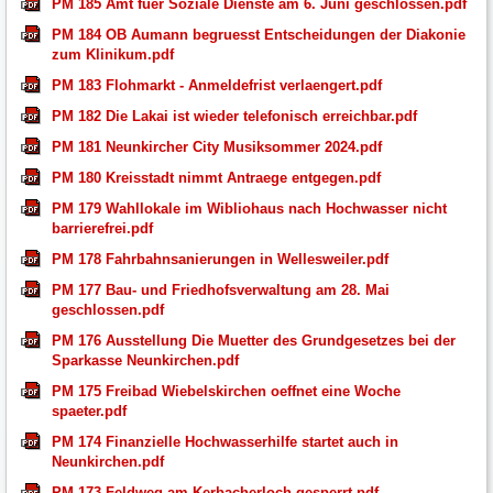
PM 185 Amt fuer Soziale Dienste am 6. Juni geschlossen.pdf
PM 184 OB Aumann begruesst Entscheidungen der Diakonie
zum Klinikum.pdf
PM 183 Flohmarkt - Anmeldefrist verlaengert.pdf
PM 182 Die Lakai ist wieder telefonisch erreichbar.pdf
PM 181 Neunkircher City Musiksommer 2024.pdf
PM 180 Kreisstadt nimmt Antraege entgegen.pdf
PM 179 Wahllokale im Wibliohaus nach Hochwasser nicht
barrierefrei.pdf
PM 178 Fahrbahnsanierungen in Wellesweiler.pdf
PM 177 Bau- und Friedhofsverwaltung am 28. Mai
geschlossen.pdf
PM 176 Ausstellung Die Muetter des Grundgesetzes bei der
Sparkasse Neunkirchen.pdf
PM 175 Freibad Wiebelskirchen oeffnet eine Woche
spaeter.pdf
PM 174 Finanzielle Hochwasserhilfe startet auch in
Neunkirchen.pdf
PM 173 Feldweg am Kerbacherloch gesperrt.pdf