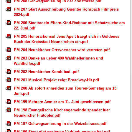
PM 208 Gehwegsanierung in der Zoostrasse.pdf
PM 207 Start Ausschreibung Guenter Rohrbach Filmpreis
2024.pdf
PM 206 Stadtradeln Eltern-Kind-Radtour mit Schatzsuche am
22. Juni.pdf
PM 205 Honorarkonsul Jens Apelt traegt sich in Goldenes
Buch der Kreisstadt Neunkirchen ein.pdf
PM 204 Neunkircher Ortsvorsteher wird vertreten.pdf
PM 203 Danke an ueber 400 Wahlhelferinnen und
Wahlhelfer.pdf
PM 202 Neunkircher Kombibad .pdf
PM 201 Musical Projekt zeigt Broadway-Hit.pdf
PM 200 Ab sofort anmelden zum Touren-Samstag am 15.
Juni.pdf
PM 199 Mehrere Aemter am 11. Juni geschlossen.pdf
PM 198 Evangelische Kirchengemeinde spendet fuer
Neunkircher Flutopfer.pdf
PM 197 Gehwegsanierung in der Wetzelstrasse.pdf
PM 196 Stadt gibt sanierten Verbindungsweg frei.pdf