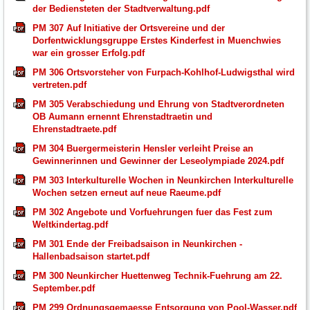
der Bediensteten der Stadtverwaltung.pdf
PM 307 Auf Initiative der Ortsvereine und der
Dorfentwicklungsgruppe Erstes Kinderfest in Muenchwies
war ein grosser Erfolg.pdf
PM 306 Ortsvorsteher von Furpach-Kohlhof-Ludwigsthal wird
vertreten.pdf
PM 305 Verabschiedung und Ehrung von Stadtverordneten
OB Aumann ernennt Ehrenstadtraetin und
Ehrenstadtraete.pdf
PM 304 Buergermeisterin Hensler verleiht Preise an
Gewinnerinnen und Gewinner der Leseolympiade 2024.pdf
PM 303 Interkulturelle Wochen in Neunkirchen Interkulturelle
Wochen setzen erneut auf neue Raeume.pdf
PM 302 Angebote und Vorfuehrungen fuer das Fest zum
Weltkindertag.pdf
PM 301 Ende der Freibadsaison in Neunkirchen -
Hallenbadsaison startet.pdf
PM 300 Neunkircher Huettenweg Technik-Fuehrung am 22.
September.pdf
PM 299 Ordnungsgemaesse Entsorgung von Pool-Wasser.pdf