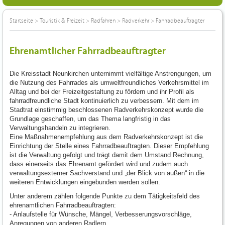
Startseite
>
Touristik & Freizeit
>
Radfahren
>
Radverkehr
>
Fahrradbeauftragter
Ehrenamtlicher Fahrradbeauftragter
Die Kreisstadt Neunkirchen unternimmt vielfältige Anstrengungen, um
die Nutzung des Fahrrades als umweltfreundliches Verkehrsmittel im
Alltag und bei der Freizeitgestaltung zu fördern und ihr Profil als
fahrradfreundliche Stadt kontinuierlich zu verbessern. Mit dem im
Stadtrat einstimmig beschlossenen Radverkehrskonzept wurde die
Grundlage geschaffen, um das Thema langfristig in das
Verwaltungshandeln zu integrieren.
Eine Maßnahmenempfehlung aus dem Radverkehrskonzept ist die
Einrichtung der Stelle eines Fahrradbeauftragten. Dieser Empfehlung
ist die Verwaltung gefolgt und trägt damit dem Umstand Rechnung,
dass einerseits das Ehrenamt gefördert wird und zudem auch
verwaltungsexterner Sachverstand und „der Blick von außen“ in die
weiteren Entwicklungen eingebunden werden sollen.
Unter anderem zählen folgende Punkte zu dem Tätigkeitsfeld des
ehrenamtlichen Fahrradbeauftragten:
- Anlaufstelle für Wünsche, Mängel, Verbesserungsvorschläge,
Anregungen von anderen Radlern