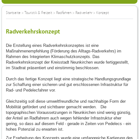
Startseite
>
Touristik & Freizeit
>
Radfahren
>
Radverkehr
>
Konzept
Radverkehrskonzept
Die Erstellung eines Radverkehrskonzeptes ist eine
Maßnahmenempfehlung (Förderung des Alltags-Radverkehrs) im
Rahmen des Integrierten Klimaschutzkonzepts. Das
Radverkehrskonzept der Kreisstadt Neunkirchen wurde fertiggestellt,
im Stadtrat präsentiert und einstimmig beschlossen.
Durch das fertige Konzept liegt eine strategische Handlungsgrundlage
zur Schaffung einer sicheren und gut erschlossenen Infrastruktur für
Rad- und Pedelecfahrer vor.
Gleichzeitig soll diese umweltfreundliche und nachhaltige Form der
Mobilität gefördert und sichtbarer gemacht werden. Die
topographischen Voraussetzungen in Neunkirchen sind wenig günstig,
der Anteil an Radfahrern auch wegen fehlender Infrastruktur eher
gering, so dass auf diesem Feld - gerade in Zeiten von Pedelecs - ein
hohes Potenzial zu erwarten ist.
Zur Erarbeitung des Konzepts wurde eine umfangreiche Kartierung des