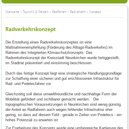
Startseite
>
Touristik & Freizeit
>
Radfahren
>
Radverkehr
>
Konzept
Radverkehrskonzept
Die Erstellung eines Radverkehrskonzeptes ist eine
Maßnahmenempfehlung (Förderung des Alltags-Radverkehrs) im
Rahmen des Integrierten Klimaschutzkonzepts. Das
Radverkehrskonzept der Kreisstadt Neunkirchen wurde fertiggestellt,
im Stadtrat präsentiert und einstimmig beschlossen.
Durch das fertige Konzept liegt eine strategische Handlungsgrundlage
zur Schaffung einer sicheren und gut erschlossenen Infrastruktur für
Rad- und Pedelecfahrer vor.
Gleichzeitig soll diese umweltfreundliche und nachhaltige Form der
Mobilität gefördert und sichtbarer gemacht werden. Die
topographischen Voraussetzungen in Neunkirchen sind wenig günstig,
der Anteil an Radfahrern auch wegen fehlender Infrastruktur eher
gering, so dass auf diesem Feld - gerade in Zeiten von Pedelecs - ein
hohes Potenzial zu erwarten ist.
Zur Erarbeitung des Konzepts wurde eine umfangreiche Kartierung des