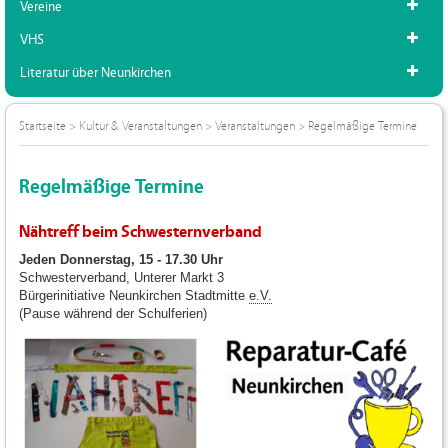
Vereine
VHS
Literatur über Neunkirchen
Startseite
>
Kultur & Veranstaltungen
>
Veranstaltungen
>
Regelmäßige Termine
Regelmäßige Termine
Nähtreff beim Schwesternverband
Jeden Donnerstag, 15 - 17.30 Uhr
Schwesterverband, Unterer Markt 3
Bürgerinitiative Neunkirchen Stadtmitte
e.V.
(Pause während der Schulferien)