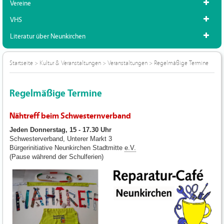
Vereine
VHS
Literatur über Neunkirchen
Startseite
>
Kultur & Veranstaltungen
>
Veranstaltungen
>
Regelmäßige Termine
Regelmäßige Termine
Nähtreff beim Schwesternverband
Jeden Donnerstag, 15 - 17.30 Uhr
Schwesterverband, Unterer Markt 3
Bürgerinitiative Neunkirchen Stadtmitte
e.V.
(Pause während der Schulferien)