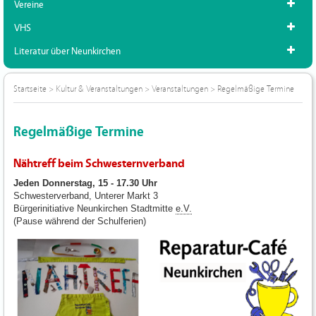
Vereine
VHS
Literatur über Neunkirchen
Startseite
>
Kultur & Veranstaltungen
>
Veranstaltungen
>
Regelmäßige Termine
Regelmäßige Termine
Nähtreff beim Schwesternverband
Jeden Donnerstag, 15 - 17.30 Uhr
Schwesterverband, Unterer Markt 3
Bürgerinitiative Neunkirchen Stadtmitte
e.V.
(Pause während der Schulferien)