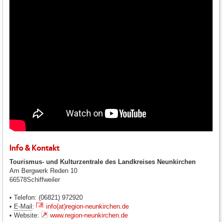
Info & Kontakt
Tourismus- und Kulturzentrale des Landkreises Neunkirchen
Am Bergwerk Reden 10
66578Schiffweiler
• Telefon: (06821) 972920
•
E-Mail
:
info(at)region-neunkirchen.de
• Website:
www.region-neunkirchen.de