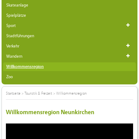
Skateanlage
Spielplätze
Sport
Stadtführungen
Verkehr
Wandern
Willkommensregion
Zoo
Startseite
>
Touristik & Freizeit
>
Willkommensregion
Willkommensregion Neunkirchen