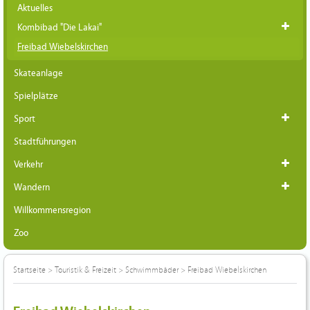
Aktuelles
Kombibad "Die Lakai"
Freibad Wiebelskirchen
Skateanlage
Spielplätze
Sport
Stadtführungen
Verkehr
Wandern
Willkommensregion
Zoo
Startseite
>
Touristik & Freizeit
>
Schwimmbäder
>
Freibad Wiebelskirchen