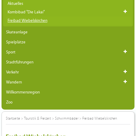
Aktuelles
Kombibad "Die Lakai"
Freibad Wiebelskirchen
Skateanlage
Spielplätze
Sport
Stadtführungen
Verkehr
Wandern
Willkommensregion
Zoo
Startseite
>
Touristik & Freizeit
>
Schwimmbäder
>
Freibad Wiebelskirchen