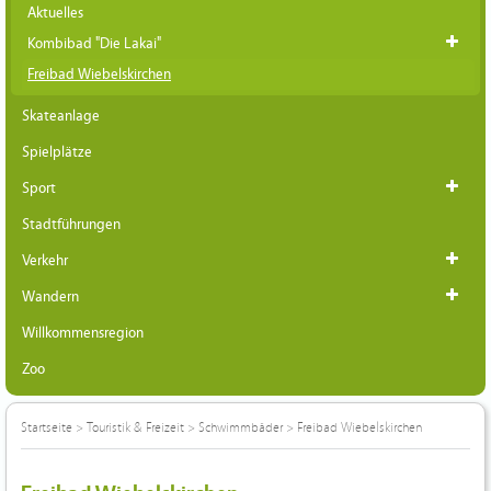
Aktuelles
Kombibad "Die Lakai"
Freibad Wiebelskirchen
Skateanlage
Spielplätze
Sport
Stadtführungen
Verkehr
Wandern
Willkommensregion
Zoo
Startseite
>
Touristik & Freizeit
>
Schwimmbäder
>
Freibad Wiebelskirchen