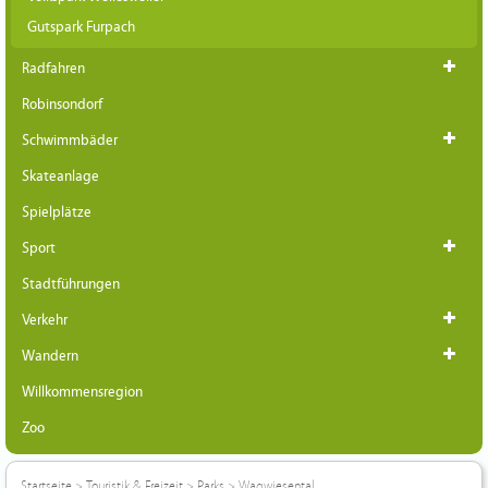
Gutspark Furpach
Radfahren
Robinsondorf
Schwimmbäder
Skateanlage
Spielplätze
Sport
Stadtführungen
Verkehr
Wandern
Willkommensregion
Zoo
Startseite
>
Touristik & Freizeit
>
Parks
>
Wagwiesental