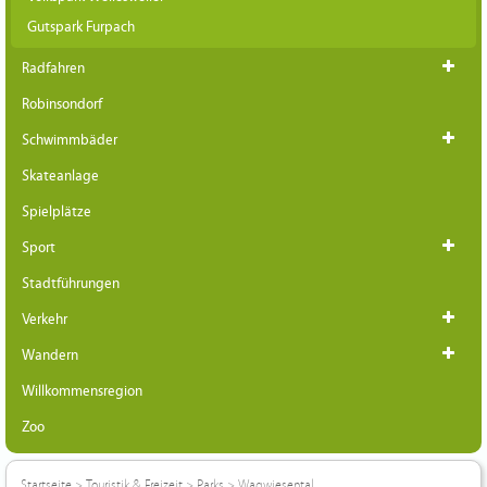
Gutspark Furpach
Radfahren
Robinsondorf
Schwimmbäder
Skateanlage
Spielplätze
Sport
Stadtführungen
Verkehr
Wandern
Willkommensregion
Zoo
Startseite
>
Touristik & Freizeit
>
Parks
>
Wagwiesental