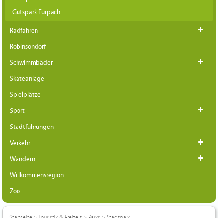
Gutspark Furpach
Radfahren
Robinsondorf
Schwimmbäder
Skateanlage
Spielplätze
Sport
Stadtführungen
Verkehr
Wandern
Willkommensregion
Zoo
Startseite
>
Touristik & Freizeit
>
Parks
>
Stadtpark