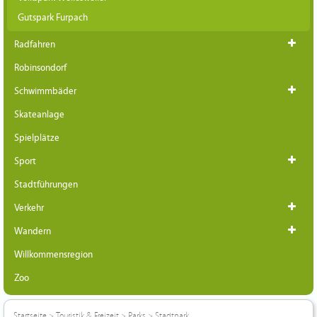
Gutspark Furpach
Radfahren
Robinsondorf
Schwimmbäder
Skateanlage
Spielplätze
Sport
Stadtführungen
Verkehr
Wandern
Willkommensregion
Zoo
Startseite
>
Touristik & Freizeit
>
Parks
>
Stadtpark