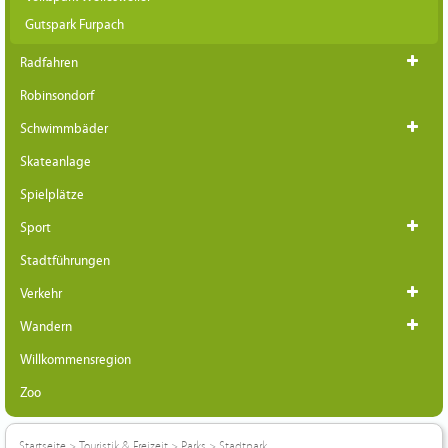
Gutspark Furpach
Radfahren
Robinsondorf
Schwimmbäder
Skateanlage
Spielplätze
Sport
Stadtführungen
Verkehr
Wandern
Willkommensregion
Zoo
Startseite
>
Touristik & Freizeit
>
Parks
>
Stadtpark