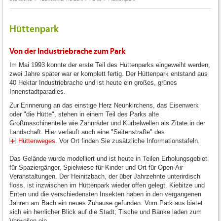
Hüttenpark
Von der Industriebrache zum Park
Im Mai 1993 konnte der erste Teil des Hüttenparks eingeweiht werden,
zwei Jahre später war er komplett fertig. Der Hüttenpark entstand aus
40 Hektar Industriebrache und ist heute ein großes, grünes
Innenstadtparadies.
Zur Erinnerung an das einstige Herz Neunkirchens, das Eisenwerk
oder "die Hütte", stehen in einem Teil des Parks alte
Großmaschinenteile wie Zahnräder und Kurbelwellen als Zitate in der
Landschaft. Hier verläuft auch eine "Seitenstraße" des
Hüttenweges
. Vor Ort finden Sie zusätzliche Informationstafeln.
Das Gelände wurde modelliert und ist heute in Teilen Erholungsgebiet
für Spaziergänger, Spielwiese für Kinder und Ort für Open-Air
Veranstaltungen. Der Heinitzbach, der über Jahrzehnte unterirdisch
floss, ist inzwischen im Hüttenpark wieder offen gelegt. Kiebitze und
Enten und die verschiedensten Insekten haben in den vergangenen
Jahren am Bach ein neues Zuhause gefunden. Vom Park aus bietet
sich ein herrlicher Blick auf die Stadt; Tische und Bänke laden zum
Verweilen ein.