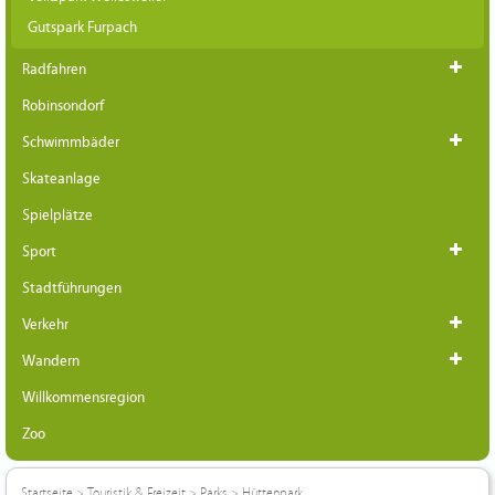
Gutspark Furpach
Radfahren
Robinsondorf
Schwimmbäder
Skateanlage
Spielplätze
Sport
Stadtführungen
Verkehr
Wandern
Willkommensregion
Zoo
Startseite
>
Touristik & Freizeit
>
Parks
>
Hüttenpark