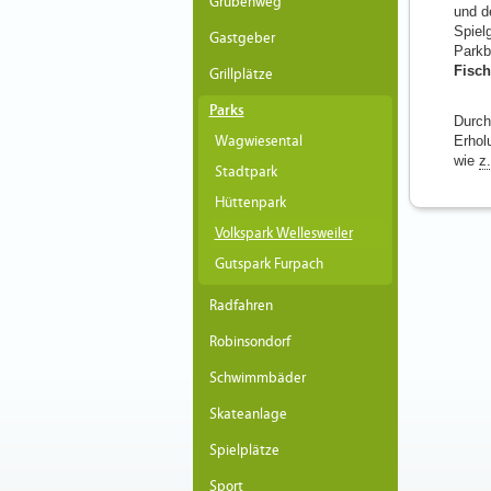
Grubenweg
und d
Spiel
Gastgeber
Parkb
Fisch
Grillplätze
Parks
Durch
Wagwiesental
Erhol
wie
z
Stadtpark
Hüttenpark
Volkspark Wellesweiler
Gutspark Furpach
Radfahren
Robinsondorf
Schwimmbäder
Skateanlage
Spielplätze
Sport