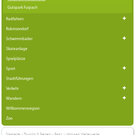
Gutspark Furpach
Radfahren
Robinsondorf
Schwimmbäder
Skateanlage
Spielplätze
Sport
Stadtführungen
Verkehr
Wandern
Willkommensregion
Zoo
Startseite
>
Touristik & Freizeit
>
Parks
>
Volkspark Wellesweiler