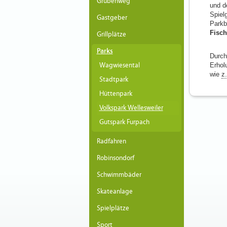
Grubenweg
und d
Spiel
Gastgeber
Parkb
Fisch
Grillplätze
Parks
Durch
Wagwiesental
Erhol
wie
z
Stadtpark
Hüttenpark
Volkspark Wellesweiler
Gutspark Furpach
Radfahren
Robinsondorf
Schwimmbäder
Skateanlage
Spielplätze
Sport