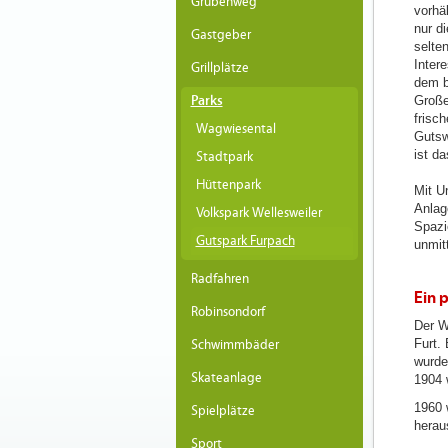
Grubenweg
vorhä
nur d
Gastgeber
selte
Inter
Grillplätze
dem b
Parks
Große
frisc
Wagwiesental
Gutswe
ist d
Stadtpark
Hüttenpark
Mit U
Anlag
Volkspark Wellesweiler
Spazi
Gutspark Furpach
unmitt
Radfahren
Ein 
Robinsondorf
Der W
Furt.
Schwimmbäder
wurde
Skateanlage
1904 
1960 
Spielplätze
herau
Sport