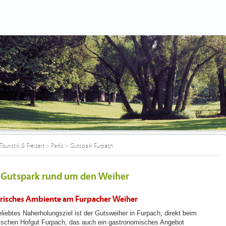
Touristik & Freizeit
>
Parks
>
Gutspark Furpach
 Gutspark rund um den Weiher
risches Ambiente am Furpacher Weiher
eliebtes Naherholungsziel ist der Gutsweiher in Furpach, direkt beim
rischen Hofgut Furpach, das auch ein gastronomisches Angebot