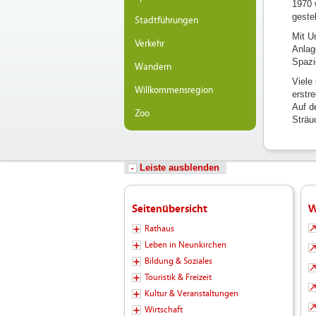
1970 
gestel
Stadtführungen
Mit U
Verkehr
Anlag
Spazi
Wandern
Viele
Willkommensregion
erstr
Auf d
Zoo
Sträu
Leiste ausblenden
Seitenübersicht
W
Rathaus
Leben in Neunkirchen
Bildung & Soziales
Touristik & Freizeit
Kultur & Veranstaltungen
Wirtschaft