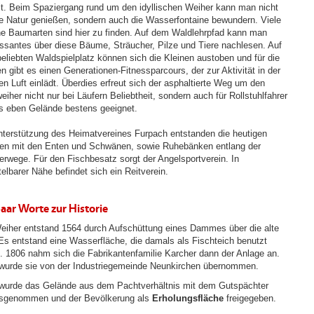
lt. Beim Spaziergang rund um den idyllischen Weiher kann man nicht
ie Natur genießen, sondern auch die Wasserfontaine bewundern. Viele
ne Baumarten sind hier zu finden. Auf dem Waldlehrpfad kann man
essantes über diese Bäume, Sträucher, Pilze und Tiere nachlesen. Auf
eliebten Waldspielplatz können sich die Kleinen austoben und für die
n gibt es einen Generationen-Fitnessparcours, der zur Aktivität in der
hen Luft einlädt. Überdies erfreut sich der asphaltierte Weg um den
iher nicht nur bei Läufern Beliebtheit, sondern auch für Rollstuhlfahrer
as eben Gelände bestens geeignet.
nterstützung des Heimatvereines Furpach entstanden die heutigen
en mit den Enten und Schwänen, sowie Ruhebänken entlang der
erwege. Für den Fischbesatz sorgt der Angelsportverein. In
elbarer Nähe befindet sich ein Reitverein.
paar Worte zur Historie
eiher entstand 1564 durch Aufschüttung eines Dammes über die alte
 Es entstand eine Wasserfläche, die damals als Fischteich benutzt
. 1806 nahm sich die Fabrikantenfamilie Karcher dann der Anlage an.
wurde sie von der Industriegemeinde Neunkirchen übernommen.
wurde das Gelände aus dem Pachtverhältnis mit dem Gutspächter
sgenommen und der Bevölkerung als
Erholungsfläche
freigegeben.