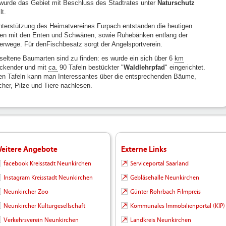
wurde das Gebiet mit Beschluss des Stadtrates unter
Naturschutz
lt.
nterstützung des Heimatvereines Furpach entstanden die heutigen
en mit den Enten und Schwänen, sowie Ruhebänken entlang der
erwege. Für denFischbesatz sorgt der Angelsportverein.
 seltene Baumarten sind zu finden: es wurde ein sich über 6
km
eckender und mit
ca.
90 Tafeln bestückter "
Waldlehrpfad
" eingerichtet.
en Tafeln kann man Interessantes über die entsprechenden Bäume,
cher, Pilze und Tiere nachlesen.
eitere Angebote
Externe Links
facebook Kreisstadt Neunkirchen
Serviceportal Saarland
Instagram Kreisstadt Neunkirchen
Gebläsehalle Neunkirchen
Neunkircher Zoo
Günter Rohrbach Filmpreis
Neunkircher Kulturgesellschaft
Kommunales Immobilienportal (KIP)
Verkehrsverein Neunkirchen
Landkreis Neunkirchen