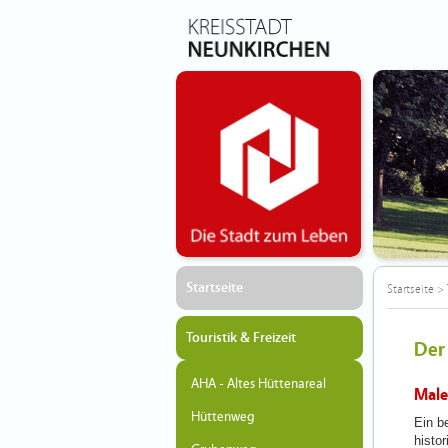
Startseite
Startseite
>
Touristik & Freizeit
Der
AHA - Altes Hüttenareal
Male
Hüttenweg
Ein b
histo