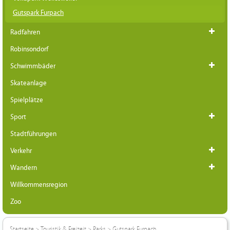
Gutspark Furpach
Radfahren
Robinsondorf
Schwimmbäder
Skateanlage
Spielplätze
Sport
Stadtführungen
Verkehr
Wandern
Willkommensregion
Zoo
Startseite
>
Touristik & Freizeit
>
Parks
>
Gutspark Furpach