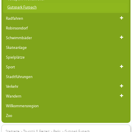
Gutspark Furpach
Radfahren
Robinsondorf
Schwimmbäder
Skateanlage
Spielplätze
Sport
Stadtführungen
Verkehr
Wandern
Willkommensregion
Zoo
Startseite
>
Touristik & Freizeit
>
Parks
>
Gutspark Furpach