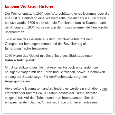
Ein paar Worte zur Historie
Der Weiher entstand 1564 durch Aufschüttung eines Dammes über die
alte Furt. Es entstand eine Wasserfläche, die damals als Fischteich
benutzt wurde. 1806 nahm sich die Fabrikantenfamilie Karcher dann
der Anlage an. 1904 wurde sie von der Industriegemeinde Neunkirchen
übernommen.
1960 wurde das Gelände aus dem Pachtverhältnis mit dem
Gutspächter herausgenommen und der Bevölkerung als
Erholungsfläche
freigegeben.
1970 wurde das Gebiet mit Beschluss des Stadtrates unter
Naturschutz
gestellt.
Mit Unterstützung des Heimatvereines Furpach entstanden die
heutigen Anlagen mit den Enten und Schwänen, sowie Ruhebänken
entlang der Spazierwege. Für denFischbesatz sorgt der
Angelsportverein.
Viele seltene Baumarten sind zu finden: es wurde ein sich über 6
km
erstreckender und mit
ca.
90 Tafeln bestückter "
Waldlehrpfad
"
eingerichtet. Auf den Tafeln kann man Interessantes über die
entsprechenden Bäume, Sträucher, Pilze und Tiere nachlesen.