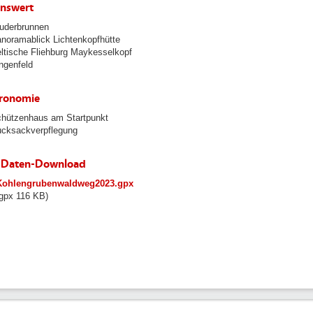
nswert
uderbrunnen
noramablick Lichtenkopfhütte
ltische Fliehburg Maykesselkopf
ngenfeld
ronomie
hützenhaus am Startpunkt
cksackverpflegung
-Daten-Download
dmin/user_upload/neunkirchen/10_Dateien-
Kohlengrubenwaldweg2023.gpx
aden/102_Dateien-
gpx 116 KB)
aden/102_Bilder-
-
-
aden/Tourismus/GPS-
rn/Kohlengrubenwaldweg2023.gpx