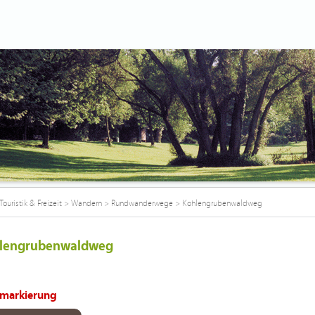
Touristik & Freizeit
>
Wandern
>
Rundwanderwege
>
Kohlengrubenwaldweg
lengrubenwaldweg
markierung