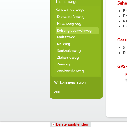
Themenwege
Sehe
Rundwanderwege
Br
Pa
Dreischleifenweg
Ke
Hirschbergweg
Pi
Kohlengrubenwaldweg
Maltitzweg
Gast
NK-Weg
Sc
Saukaulenweg
Ru
Ziehwaldweg
Zooweg
GPS
Zwölfweiherweg
filea
Hochl
(
Willkommensregion
Hochl
Fotos
Zoo
Logos
Hochl
Wande
Leiste ausblenden