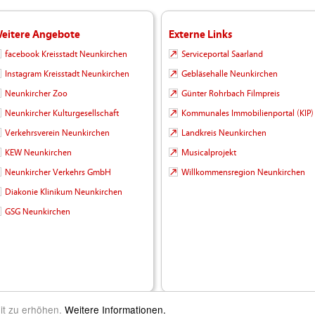
eitere Angebote
Externe Links
facebook Kreisstadt Neunkirchen
Serviceportal Saarland
Instagram Kreisstadt Neunkirchen
Gebläsehalle Neunkirchen
Neunkircher Zoo
Günter Rohrbach Filmpreis
Neunkircher Kulturgesellschaft
Kommunales Immobilienportal (KIP)
Verkehrsverein Neunkirchen
Landkreis Neunkirchen
KEW Neunkirchen
Musicalprojekt
Neunkircher Verkehrs GmbH
Willkommensregion Neunkirchen
Diakonie Klinikum Neunkirchen
GSG Neunkirchen
it zu erhöhen.
Weitere Informationen.
m Leben |
Kontakt
|
Impressum
|
Datenschutz
|
Barrierefreiheit
|
Inhalt