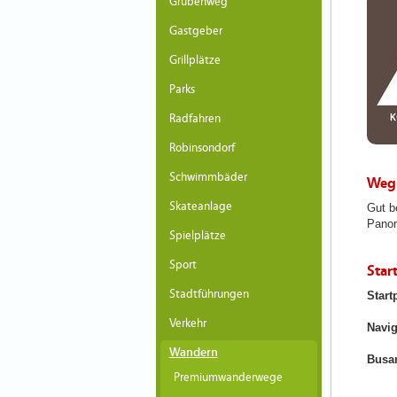
Grubenweg
Gastgeber
Grillplätze
Parks
Radfahren
Robinsondorf
Schwimmbäder
Weg
Skateanlage
Gut b
Panor
Spielplätze
Sport
Star
Stadtführungen
Start
Verkehr
Navig
Wandern
Busa
Premiumwanderwege