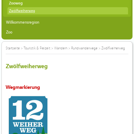
Zooweg
Zwölfweiherweg
Willkommensregion
Zoo
Startseite
>
Touristik & Freizeit
>
Wandern
>
Rundwanderwege
>
Zwölfweiherweg
Zwölfweiherweg
Wegmarkierung