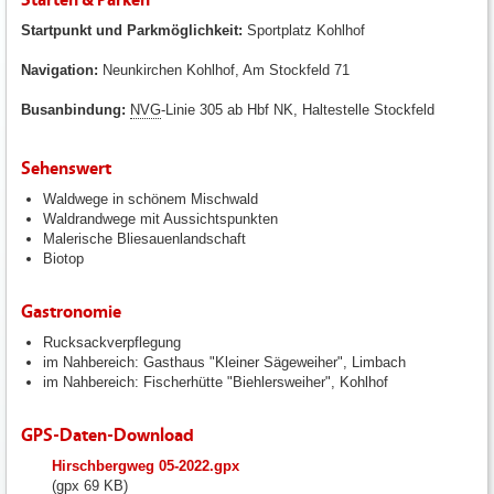
Startpunkt und Parkmöglichkeit:
Sportplatz Kohlhof
Navigation:
Neunkirchen Kohlhof, Am Stockfeld 71
Busanbindung:
NVG
-Linie 305 ab Hbf NK, Haltestelle Stockfeld
Sehenswert
Waldwege in schönem Mischwald
Waldrandwege mit Aussichtspunkten
Malerische Bliesauenlandschaft
Biotop
Gastronomie
Rucksackverpflegung
im Nahbereich: Gasthaus "Kleiner Sägeweiher", Limbach
im Nahbereich: Fischerhütte "Biehlersweiher", Kohlhof
GPS-Daten-Download
fileadmin/user_upload/neunkirchen/10_Dateien-
Hirschbergweg 05-2022.gpx
Hochladen/102_Dateien-
(gpx 69 KB)