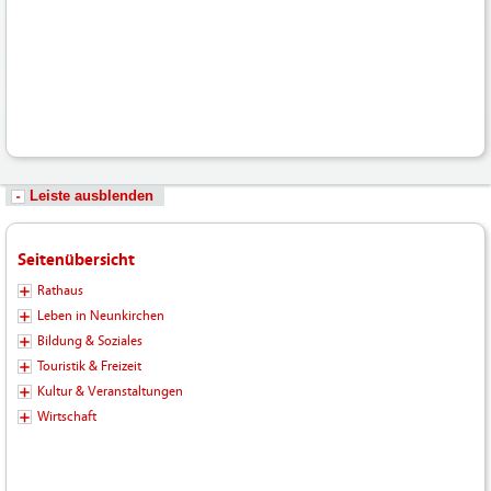
Hochladen/102_Bilder-
Fotos-
Logos-
Hochladen/Tourismus/GPS-
Wandern/Hirschbergweg_05-
2022.gpx
Leiste ausblenden
Seitenübersicht
Rathaus
Leben in Neunkirchen
Bildung & Soziales
Touristik & Freizeit
Kultur & Veranstaltungen
Wirtschaft