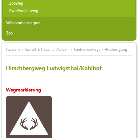
Zooweg
Zwölfweiherweg
Willkommensregion
Zoo
Startseite
>
Touristik & Freizeit
>
Wandern
>
Rundwanderwege
>
Hirschbergweg
Hirschbergweg Ludwigsthal/Kohlhof
Wegmarkierung