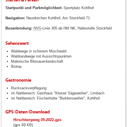
Startpunkt und Parkmöglichkeit:
Sportplatz Kohlhof
Navigation:
Neunkirchen Kohlhof, Am Stockfeld 71
Busanbindung:
NVG
-Linie 305 ab Hbf NK, Haltestelle Stockfeld
Sehenswert
Waldwege in schönem Mischwald
Waldrandwege mit Aussichtspunkten
Malerische Bliesauenlandschaft
Biotop
Gastronomie
Rucksackverpflegung
im Nahbereich: Gasthaus "Kleiner Sägeweiher", Limbach
im Nahbereich: Fischerhütte "Biehlersweiher", Kohlhof
GPS-Daten-Download
fileadmin/user_upload/neunkirchen/10_Dateien-
Hirschbergweg 05-2022.gpx
Hochladen/102_Dateien-
(gpx 69 KB)