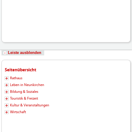
Hochladen/102_Bilder-
Fotos-
Logos-
Hochladen/Tourismus/GPS-
Wandern/Hirschbergweg_05-
2022.gpx
Leiste ausblenden
Seitenübersicht
Rathaus
Leben in Neunkirchen
Bildung & Soziales
Touristik & Freizeit
Kultur & Veranstaltungen
Wirtschaft