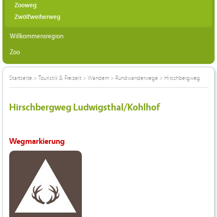
Zooweg
Zwölfweiherweg
Willkommensregion
Zoo
Startseite
>
Touristik & Freizeit
>
Wandern
>
Rundwanderwege
>
Hirschbergweg
Hirschbergweg Ludwigsthal/Kohlhof
Wegmarkierung